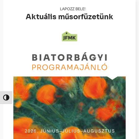
LAPOZZ BELE!
Aktuális műsorfüzetünk
Nagy kontraszt váltása