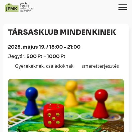
Skip
Ugrás
to
a
TÁRSASKLUB MINDENKINEK
Content
navigációhoz
2023. május 19. / 18:00 - 21:00
Jegyár:
500 Ft - 1000 Ft
Gyerekeknek, családoknak
Ismeretterjesztés