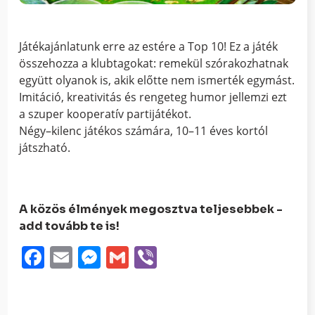
Játékajánlatunk erre az estére a Top 10! Ez a játék
összehozza a klubtagokat: remekül szórakozhatnak
együtt olyanok is, akik előtte nem ismerték egymást.
Imitáció, kreativitás és rengeteg humor jellemzi ezt
a szuper kooperatív partijátékot.
Négy–kilenc játékos számára, 10–11 éves kortól
játszható.
A közös élmények megosztva teljesebbek -
add tovább te is!
Facebook
Email
Messenger
Gmail
Viber