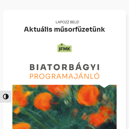
LAPOZZ BELE!
Aktuális műsorfüzetünk
Nagy kontraszt váltása