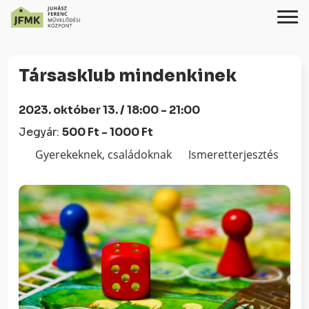
Skip
Ugrás
to
a
Társasklub mindenkinek
Content
navigációhoz
2023. október 13. / 18:00 - 21:00
Jegyár:
500 Ft - 1000 Ft
Gyerekeknek, családoknak
Ismeretterjesztés