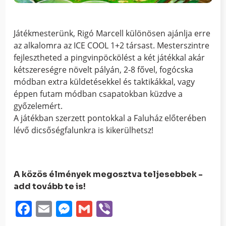
Játékmesterünk, Rigó Marcell különösen ajánlja erre
az alkalomra az ICE COOL 1+2 társast. Mesterszintre
fejlesztheted a pingvinpöckölést a két játékkal akár
kétszereségre növelt pályán, 2-8 fővel, fogócska
módban extra küldetésekkel és taktikákkal, vagy
éppen futam módban csapatokban küzdve a
győzelemért.
A játékban szerzett pontokkal a Faluház előterében
lévő dicsőségfalunkra is kikerülhetsz!
A közös élmények megosztva teljesebbek -
add tovább te is!
Facebook
Email
Messenger
Gmail
Viber