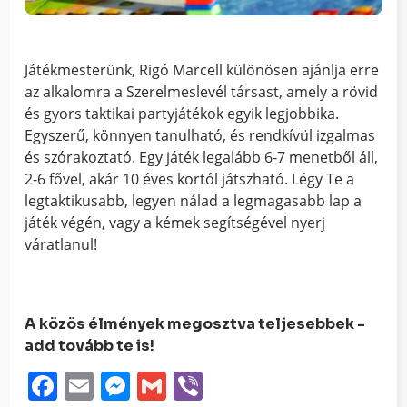
Játékmesterünk, Rigó Marcell különösen ajánlja erre
az alkalomra a Szerelmeslevél társast, amely a rövid
és gyors taktikai partyjátékok egyik legjobbika.
Egyszerű, könnyen tanulható, és rendkívül izgalmas
és szórakoztató. Egy játék legalább 6-7 menetből áll,
2-6 fővel, akár 10 éves kortól játszható. Légy Te a
legtaktikusabb, legyen nálad a legmagasabb lap a
játék végén, vagy a kémek segítségével nyerj
váratlanul!
A közös élmények megosztva teljesebbek -
add tovább te is!
Facebook
Email
Messenger
Gmail
Viber