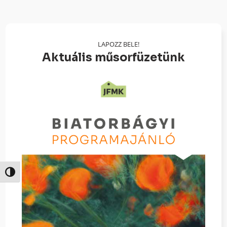
LAPOZZ BELE!
Aktuális műsorfüzetünk
Nagy kontraszt váltása