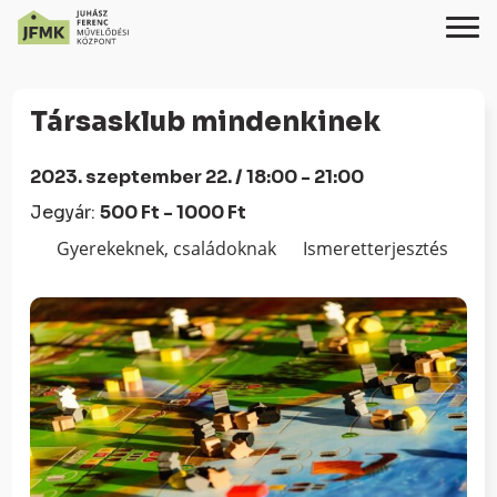
Skip
Ugrás
to
a
Társasklub mindenkinek
Content
navigációhoz
2023. szeptember 22. / 18:00 - 21:00
Jegyár:
500 Ft - 1000 Ft
Gyerekeknek, családoknak
Ismeretterjesztés