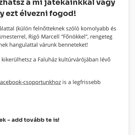
szhatsz a mi játékainkkal vagy
y ezt élvezni fogod!
álattal (külön felnőtteknek szóló komolyabb és
ékmesterrel, Rigó Marcell “Főnökkel”, rengeteg
emek hangulattal várunk benneteket!
 kikerülhetsz a Faluház kultúrvárójában lévő
 facebook-csoportunkhoz
is a legfrissebb
 - add tovább te is!