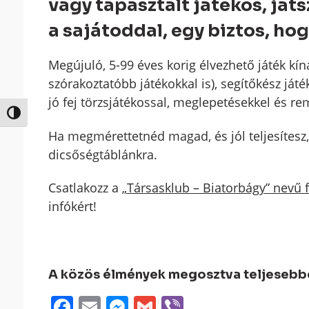
vagy tapasztalt játékos, ját
a sajátoddal, egy biztos, hog
Megújuló, 5-99 éves korig élvezhető játék kín
szórakoztatóbb játékokkal is), segítőkész ját
jó fej törzsjátékossal, meglepetésekkel és r
Nagy kontraszt váltása
Ha megmérettetnéd magad, és jól teljesítesz,
dicsőségtáblánkra.
Csatlakozz a
„Társasklub – Biatorbágy” nevű
infókért!
A közös élmények megosztva teljesebbek
Facebook
Email
Messenger
Gmail
Viber