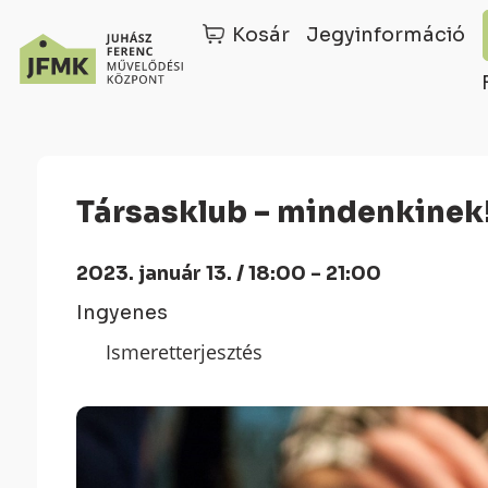
Kosár
Jegyinformáció
Skip
Ugrás
to
a
Content
navigációhoz
Társasklub – mindenkinek
2023. január 13. / 18:00 - 21:00
Ingyenes
Ismeretterjesztés