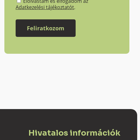
Elolvastam és elfogadom az
Adatkezelési tájékoztatót
.
Hivatalos információk