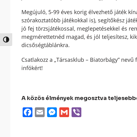
Megújuló, 5-99 éves korig élvezhető játék kín
szórakoztatóbb játékokkal is), segítőkész ját
jó fej törzsjátékossal, meglepetésekkel és r
megmérettetnéd magad, és jól teljesítesz, ki
Nagy kontraszt váltása
dicsőségtáblánkra.
Csatlakozz a „Társasklub – Biatorbágy” nevű 
infókért!
A közös élmények megosztva teljesebbek
Facebook
Email
Messenger
Gmail
Viber