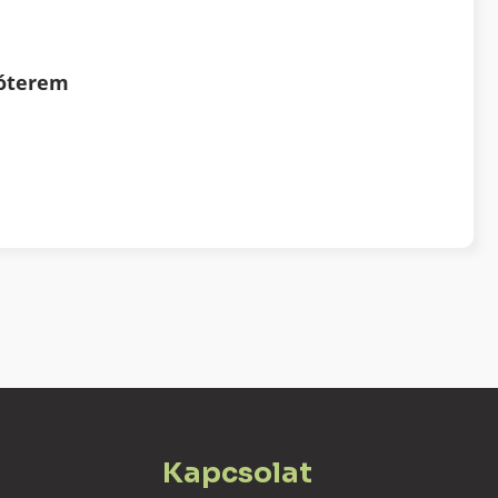
tóterem
Kapcsolat