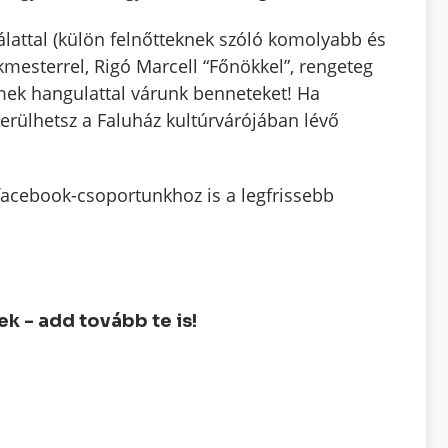
álattal (külön felnőtteknek szóló komolyabb és
ékmesterrel, Rigó Marcell “Főnökkel”, rengeteg
emek hangulattal várunk benneteket! Ha
kerülhetsz a Faluház kultúrvárójában lévő
facebook-csoportunkhoz is a legfrissebb
 - add tovább te is!