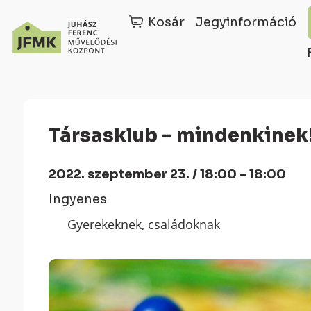
Kosár
Jegyinformáció
Skip
Ugrás
to
a
Content
navigációhoz
Társasklub – mindenkinek
2022. szeptember 23. / 18:00 - 18:00
Ingyenes
Gyerekeknek, családoknak