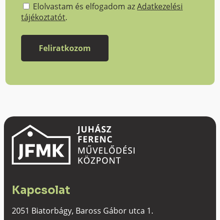
Elolvastam és elfogadom az
Adatkezelési
tájékoztatót
.
Kapcsolat
2051 Biatorbágy, Baross Gábor utca 1.