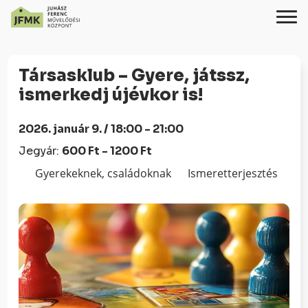
Skip
Ugrás
to
a
Társasklub – Gyere, játssz,
Content
navigációhoz
ismerkedj újévkor is!
2026. január 9. / 18:00 - 21:00
Jegyár:
600 Ft - 1200 Ft
Gyerekeknek, családoknak
Ismeretterjesztés