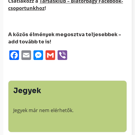
Csatlakozz a
Társasklub – Biatorbágy Facebook-
csoportunkhoz
!
A közös élmények megosztva teljesebbek -
add tovább te is!
Facebook
Email
Messenger
Gmail
Viber
Jegyek
Jegyek már nem elérhetők.