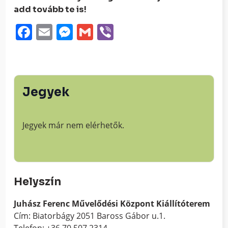
add tovább te is!
Facebook
Email
Messenger
Gmail
Viber
Jegyek
Jegyek már nem elérhetők.
Helyszín
Juhász Ferenc Művelődési Központ Kiállítóterem
Cím: Biatorbágy 2051 Baross Gábor u.1.