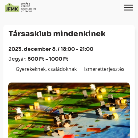
Skip
Ugrás
to
a
Társasklub mindenkinek
Content
navigációhoz
2023. december 8. / 18:00 - 21:00
Jegyár:
500 Ft - 1000 Ft
Gyerekeknek, családoknak
Ismeretterjesztés