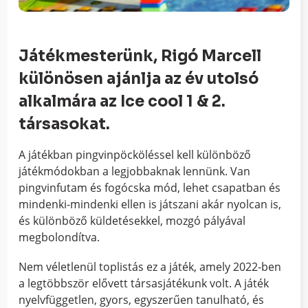
Játékmesterünk, Rigó Marcell
különösen ajánlja az év utolsó
alkalmára az Ice cool 1 & 2.
társasokat.
A játékban pingvinpöcköléssel kell különböző
játékmódokban a legjobbaknak lennünk. Van
pingvinfutam és fogócska mód, lehet csapatban és
mindenki-mindenki ellen is játszani akár nyolcan is,
és különböző küldetésekkel, mozgó pályával
megbolondítva.
Nem véletlenül toplistás ez a játék, amely 2022-ben
a legtöbbször elővett társasjátékunk volt. A játék
nyelvfüggetlen, gyors, egyszerűen tanulható, és