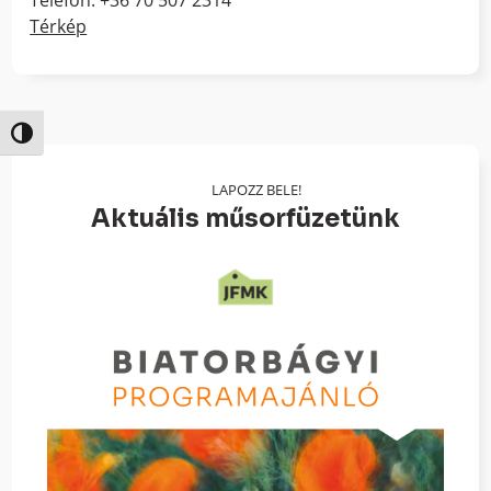
Telefon: +36 70 507 2314
Térkép
Nagy kontraszt váltása
LAPOZZ BELE!
Aktuális műsorfüzetünk