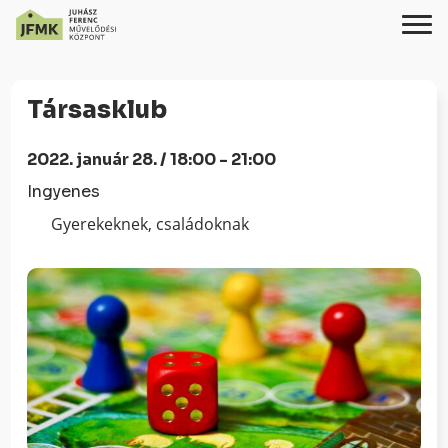
Skip
Ugrás
to
a
Társasklub
Content
navigációhoz
2022. január 28. / 18:00 - 21:00
Ingyenes
Gyerekeknek, családoknak