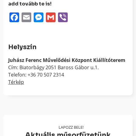
add tovább te is!
Facebook
Email
Messenger
Gmail
Viber
Helyszín
Juhász Ferenc Művelődési Központ Kiállítóterem
Cím: Biatorbágy 2051 Baross Gábor u.1.
Telefon: +36 70 507 2314
Térkép
LAPOZZ BELE!
Aktuális műsorfüzetünk