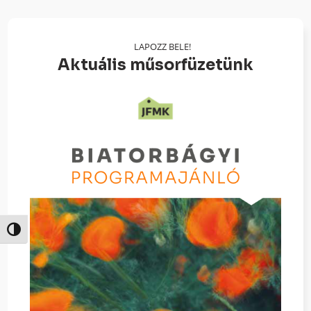
LAPOZZ BELE!
Aktuális műsorfüzetünk
Nagy kontraszt váltása