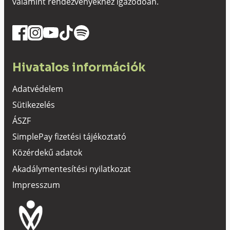
valamint rendezvényekhez igazodóan.
Hivatalos információk
Adatvédelem
Sütikezelés
ÁSZF
SimplePay fizetési tájékoztató
Közérdekű adatok
Akadálymentesítési nyilatkozat
Impresszum