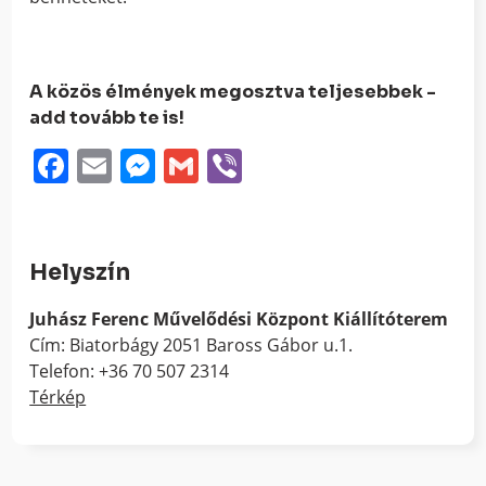
A közös élmények megosztva teljesebbek -
add tovább te is!
Facebook
Email
Messenger
Gmail
Viber
Helyszín
Juhász Ferenc Művelődési Központ Kiállítóterem
Cím: Biatorbágy 2051 Baross Gábor u.1.
Telefon: +36 70 507 2314
Térkép