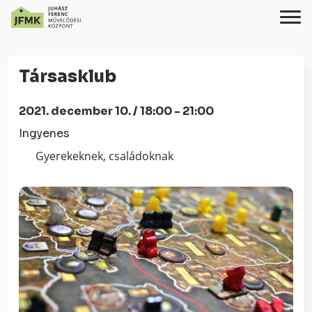
Skip
Ugrás
to
a
Társasklub
Content
navigációhoz
2021. december 10. / 18:00 - 21:00
Ingyenes
Gyerekeknek, családoknak