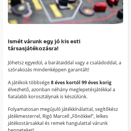
Ismét várunk egy jó kis esti
társasjátékozásra!
Jöhetsz egyedül, a barátaiddal vagy a családoddal, a
szórakozás mindenképpen garantált!
A játékok többsége
8 éves kortól 99 éves korig
élvezhető, azonban néhány meglepetésjátékkal a
fiatalabb korosztálynak is készülünk.
Folyamatosan megújuló játékkínálattal, segítőkész
játékmesterrel, Rigó Marcell „Főnökkel”, lelkes
játékostársakkal és remek hangulattal várunk
benneteket!