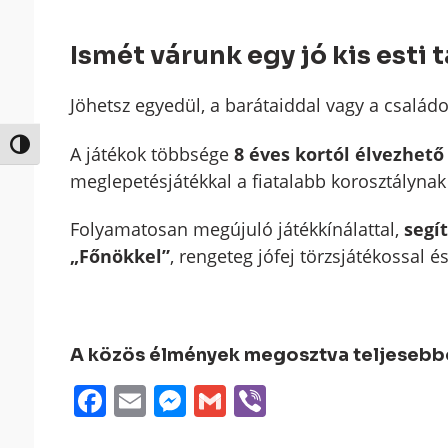
Ismét várunk egy jó kis esti 
Jöhetsz egyedül, a barátaiddal vagy a csalá
Nagy kontraszt váltása
A játékok többsége
8 éves kortól élvezhető 
meglepetésjátékkal a fiatalabb korosztálynak
Folyamatosan megújuló játékkínálattal,
segí
„Főnökkel”
, rengeteg jófej törzsjátékossal 
A közös élmények megosztva teljesebbek
Facebook
Email
Messenger
Gmail
Viber