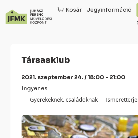
Kosár
Jegyinformáció
Skip
Ugrás
to
a
Content
navigációhoz
Társasklub
2021. szeptember 24. / 18:00 - 21:00
Ingyenes
Gyerekeknek, családoknak
Ismeretterje