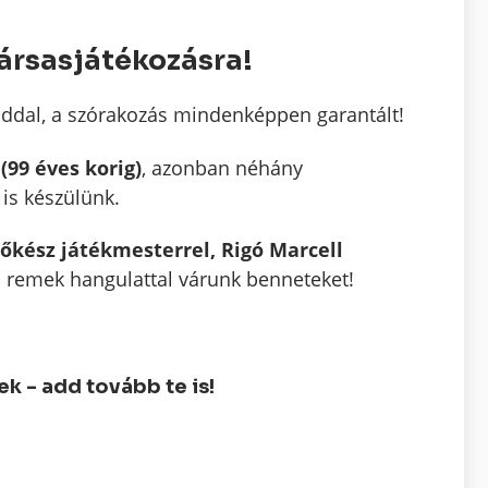
társasjátékozásra!
doddal, a szórakozás mindenképpen garantált!
(99 éves korig)
, azonban néhány
 is készülünk.
tőkész játékmesterrel, Rigó Marcell
és remek hangulattal várunk benneteket!
 - add tovább te is!