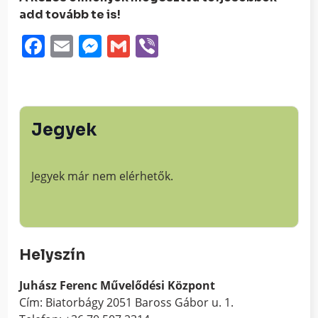
add tovább te is!
Facebook
Email
Messenger
Gmail
Viber
Jegyek
Jegyek már nem elérhetők.
Helyszín
Juhász Ferenc Művelődési Központ
Cím: Biatorbágy 2051 Baross Gábor u. 1.