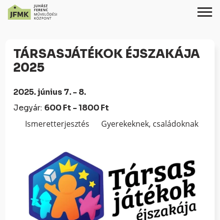
Skip
Ugrás
to
a
TÁRSASJÁTÉKOK ÉJSZAKÁJA
Content
navigációhoz
2025
2025. június 7. - 8.
Jegyár:
600 Ft - 1800 Ft
Ismeretterjesztés
Gyerekeknek, családoknak