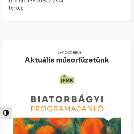
Telefon: +36 70 507 2314
Térkép
LAPOZZ BELE!
Aktuális műsorfüzetünk
Nagy kontraszt váltása