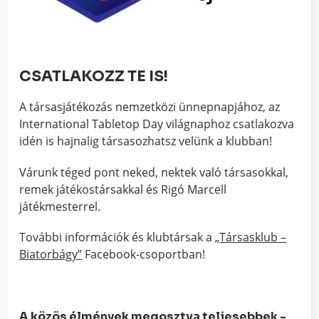
CSATLAKOZZ TE IS!
A társasjátékozás nemzetközi ünnepnapjához, az
International Tabletop Day világnaphoz csatlakozva
idén is hajnalig társasozhatsz velünk a klubban!
Várunk téged pont neked, nektek való társasokkal,
remek játékostársakkal és Rigó Marcell
játékmesterrel.
További információk és klubtársak a „
Társasklub –
Biatorbágy”
Facebook-csoportban!
A közös élmények megosztva teljesebbek -