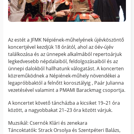
Az estét a JFMK Népiének-műhelyének újévköszöntő
koncertjével kezdjük 18 órától, ahol az óév-újév
találkozása és az ünnepek alkalmából repertoárjuk
legkedvesebb népdalaiból, feldolgozásaiból és az
ünnepi dalokból hallhatunk válogatást. A koncerten
közreműködnek a Népiének-műhely növendékei a
legapróbbaktól a felnőtt korosztályig , Paár Julianna
vezetésével valamint a PMAMI Barackmag csoportja.
A koncertet követő táncházba a kicsiket 19–21 óra
között, a nagyobbakat 21–23 óra között várjuk.
Muzsikál: Csernók Klári és zenekara
Táncoktatók: Strack Orsolya és Szentpéteri Balázs,