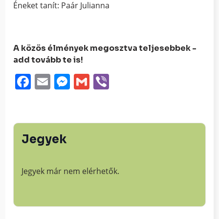
Éneket tanít: Paár Julianna
A közös élmények megosztva teljesebbek -
add tovább te is!
Facebook
Email
Messenger
Gmail
Viber
Jegyek
Jegyek már nem elérhetők.