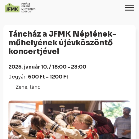
Skip
Ugrás
to
a
Táncház a JFMK Népiének-
Content
navigációhoz
műhelyének újévköszöntő
koncertjével
2025. január 10. / 18:00 - 23:00
Jegyár:
600 Ft - 1200 Ft
Zene, tánc