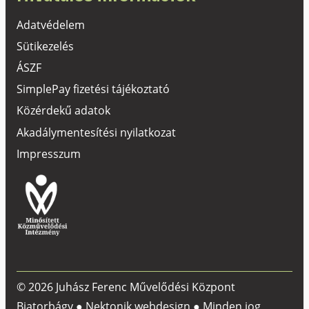
Adatvédelem
Sütikezelés
ÁSZF
SimplePay fizetési tájékoztató
Közérdekű adatok
Akadálymentesítési nyilatkozat
Impresszum
© 2026 Juhász Ferenc Művelődési Központ
Biatorbágy ●
Nektonik webdesign
● Minden jog