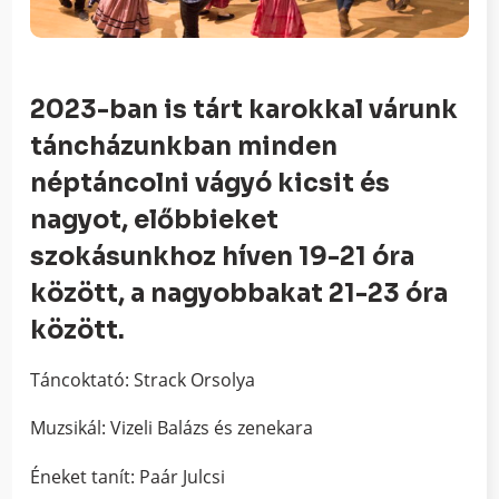
2023-ban is tárt karokkal várunk
táncházunkban minden
néptáncolni vágyó kicsit és
nagyot, előbbieket
szokásunkhoz híven 19-21 óra
között, a nagyobbakat 21-23 óra
között.
Táncoktató: Strack Orsolya
Muzsikál: Vizeli Balázs és zenekara
Éneket tanít: Paár Julcsi