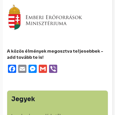
A közös élmények megosztva teljesebbek -
add tovább te is!
Facebook
Email
Messenger
Gmail
Viber
Jegyek