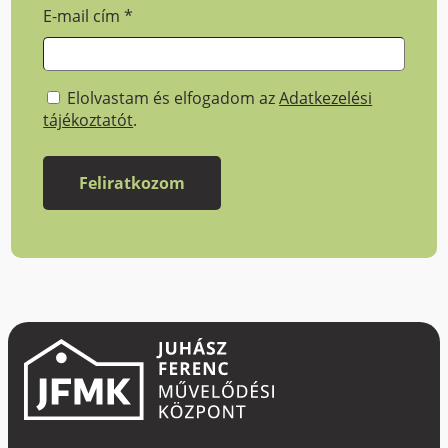
E-mail cím
*
Elolvastam és elfogadom az
Adatkezelési
tájékoztatót
.