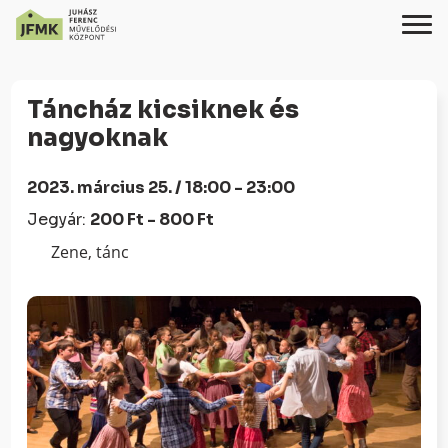
Skip
Ugrás
to
a
Táncház kicsiknek és
Content
navigációhoz
nagyoknak
2023. március 25. / 18:00 - 23:00
Jegyár:
200 Ft - 800 Ft
Zene, tánc