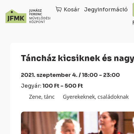
Kosár
Jegyinformáció
Skip
Ugrás
to
a
Content
navigációhoz
Táncház kicsiknek és nag
2021. szeptember 4. / 18:00 - 23:00
Jegyár:
100 Ft - 500 Ft
Zene, tánc
Gyerekeknek, családoknak