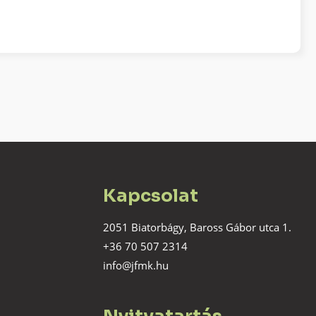
Kapcsolat
2051 Biatorbágy, Baross Gábor utca 1.
+36 70 507 2314
info@jfmk.hu