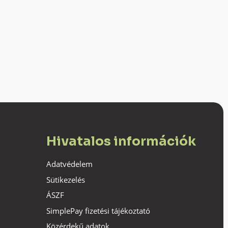
Hivatalos információk
Adatvédelem
Sütikezelés
ÁSZF
SimplePay fizetési tájékoztató
Közérdekű adatok