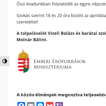
Őszi évadunkban folytatódik az egyre népsze
Szokás szerint 18 és 20 óra között az apróbba
szeretettel!
A talpalávalót Vizeli Balázs és barátai sz
Molnár Bálint.
Nagy kontraszt váltása
A közös élmények megosztva teljesebbek
Facebook
Email
Messenger
Gmail
Viber