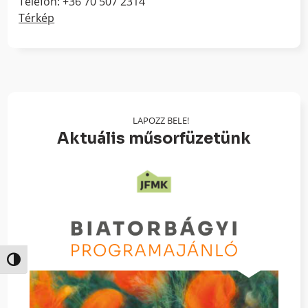
Telefon: +36 70 507 2314
Térkép
LAPOZZ BELE!
Aktuális műsorfüzetünk
Nagy kontraszt váltása