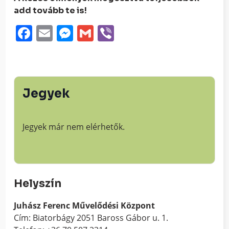
add tovább te is!
Facebook
Email
Messenger
Gmail
Viber
Jegyek
Jegyek már nem elérhetők.
Helyszín
Juhász Ferenc Művelődési Központ
Cím: Biatorbágy 2051 Baross Gábor u. 1.