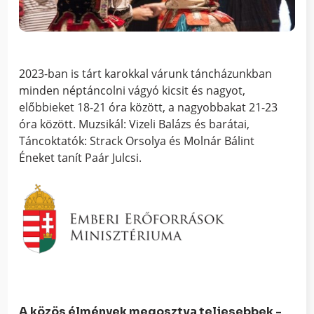
2023-ban is tárt karokkal várunk táncházunkban
minden néptáncolni vágyó kicsit és nagyot,
előbbieket 18-21 óra között, a nagyobbakat 21-23
óra között. Muzsikál: Vizeli Balázs és barátai,
Táncoktatók: Strack Orsolya és Molnár Bálint
Éneket tanít Paár Julcsi.
A közös élmények megosztva teljesebbek -