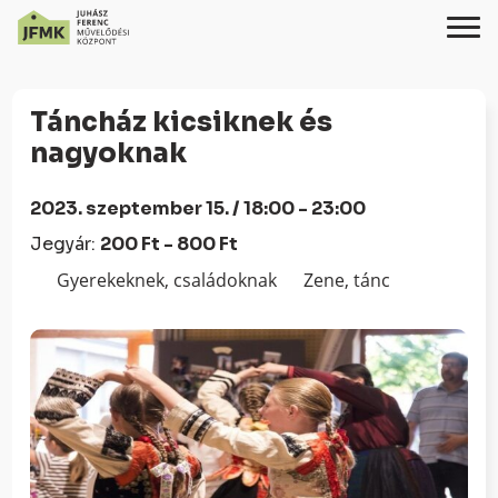
Skip
Ugrás
to
a
Táncház kicsiknek és
Content
navigációhoz
nagyoknak
2023. szeptember 15. / 18:00 - 23:00
Jegyár:
200 Ft - 800 Ft
Gyerekeknek, családoknak
Zene, tánc