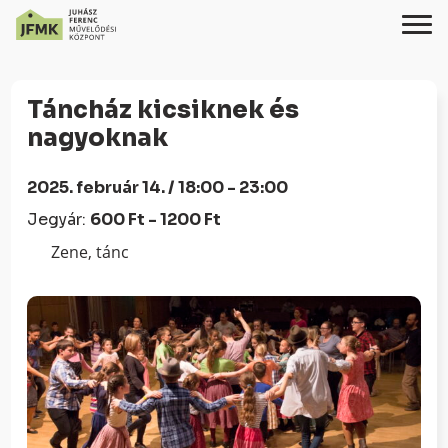
Skip
Ugrás
to
a
Táncház kicsiknek és
Content
navigációhoz
nagyoknak
2025. február 14. / 18:00 - 23:00
Jegyár:
600 Ft - 1200 Ft
Zene, tánc