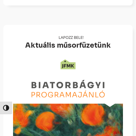
LAPOZZ BELE!
Aktuális műsorfüzetünk
Nagy kontraszt váltása