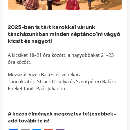
2025-ben is tárt karokkal várunk
táncházunkban minden néptáncolni vágyó
kicsit és nagyot!
A kicsiket 18–21 óra között, a nagyobbakat 21–23
óra között.
Muzsikál: Vizeli Balázs és zenekara
Táncoktatók: Strack Orsolya és Szentpéteri Balázs
Éneket tanít: Paár Julianna
A közös élmények megosztva teljesebbek -
add tovább te is!