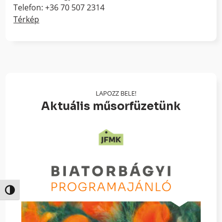
Telefon: +36 70 507 2314
Térkép
LAPOZZ BELE!
Aktuális műsorfüzetünk
Nagy kontraszt váltása