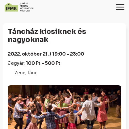
Skip
Ugrás
to
a
Táncház kicsiknek és
Content
navigációhoz
nagyoknak
2022. október 21. / 19:00 - 23:00
Jegyár:
100 Ft - 500 Ft
Zene, tánc