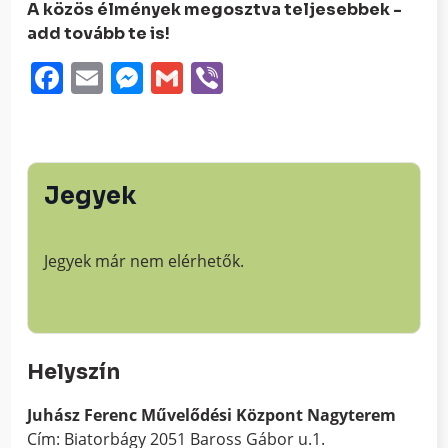
A közös élmények megosztva teljesebbek -
add tovább te is!
Facebook
Email
Messenger
Gmail
Viber
Jegyek
Jegyek már nem elérhetők.
Helyszín
Juhász Ferenc Művelődési Központ Nagyterem
Cím: Biatorbágy 2051 Baross Gábor u.1.