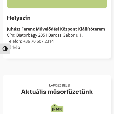
Helyszín
Juhász Ferenc Művelődési Központ Kiállítóterem
Cím: Biatorbágy 2051 Baross Gábor u.1.
Telefon: +36 70 507 2314
Térkép
Nagy kontraszt váltása
LAPOZZ BELE!
Aktuális műsorfüzetünk