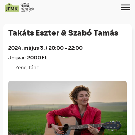
Skip
Ugrás
to
a
Takáts Eszter & Szabó Tamás
Content
navigációhoz
2024. május 3. / 20:00 - 22:00
Jegyár:
2000 Ft
Zene, tánc