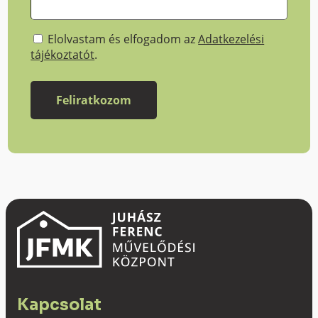
Elolvastam és elfogadom az
Adatkezelési
tájékoztatót
.
Kapcsolat