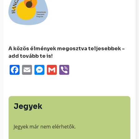
A közös élmények megosztva teljesebbek -
add tovább te is!
Facebook
Email
Messenger
Gmail
Viber
Jegyek
Jegyek már nem elérhetők.