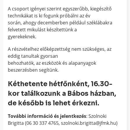
A csoport igényei szerint egyszerűbb, kiegészítő
technikákat is ki fogunk próbálni az év
során, ahogy decemberben például széklábakra
felvetett mikulást készítettünk a
gyerekeknek.
A részvételhez előképzettség nem szükséges, az
eddig tanultak gyorsan
behozhatók, az eszközök és alapanyagok
beszerzésben segítünk.
Kéthetente hétfőnként, 16.30-
kor találkozunk a Bábos házban,
de később is lehet érkezni.
További információ és jelentkezés
: Szolnoki
Brigitta (06 30 337 4765, szolnoki.brigitta@jfmk.hu)