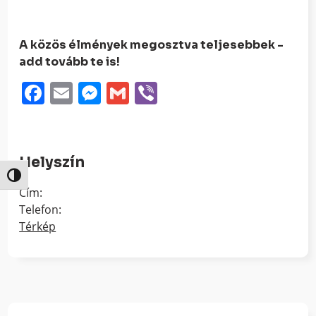
A közös élmények megosztva teljesebbek -
add tovább te is!
Facebook
Email
Messenger
Gmail
Viber
Helyszín
Nagy kontraszt váltása
Cím:
Telefon:
Térkép