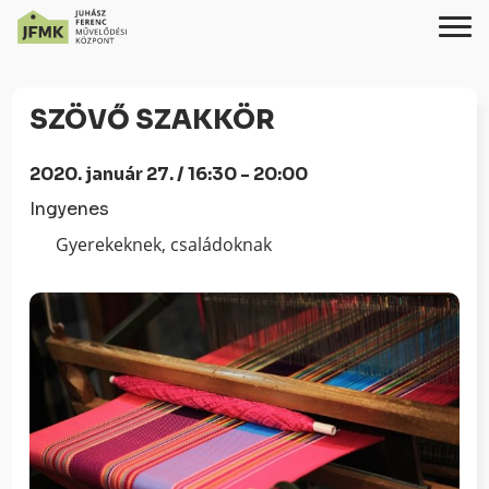
Skip
Ugrás
to
a
SZÖVŐ SZAKKÖR
Content
navigációhoz
2020. január 27. / 16:30 - 20:00
Ingyenes
Gyerekeknek, családoknak