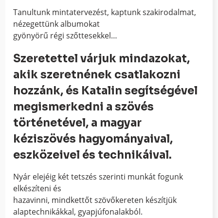
Tanultunk mintatervezést, kaptunk szakirodalmat,
nézegettünk albumokat
gyönyörű régi szőttesekkel…
Szeretettel várjuk mindazokat,
akik szeretnének csatlakozni
hozzánk, és Katalin
segítségével
megismerkedni a szövés
történetével, a magyar
kéziszövés hagyományaival,
eszközeivel és technikáival.
Nyár elejéig két tetszés szerinti munkát fogunk
elkészíteni és
hazavinni, mindkettőt szövőkereten készítjük
alaptechnikákkal, gyapjúfonalakból.