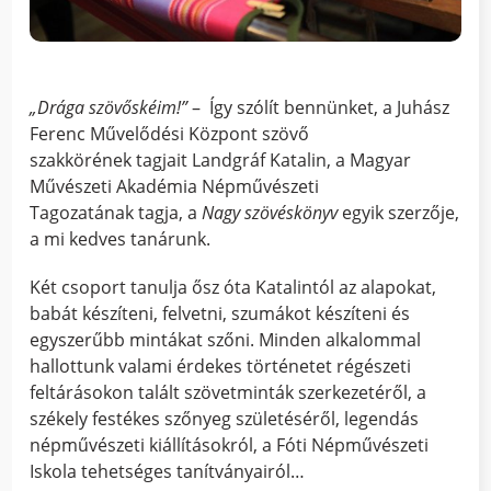
„Drága szövőskéim!”
– Így szólít bennünket, a Juhász
Ferenc Művelődési Központ szövő
szakkörének tagjait Landgráf Katalin, a Magyar
Művészeti Akadémia Népművészeti
Tagozatának tagja, a
Nagy szövéskönyv
egyik szerzője,
a mi kedves tanárunk.
Két csoport tanulja ősz óta Katalintól az alapokat,
babát készíteni, felvetni, szumákot készíteni és
egyszerűbb mintákat szőni. Minden alkalommal
hallottunk valami érdekes történetet régészeti
feltárásokon talált szövetminták szerkezetéről, a
székely festékes szőnyeg születéséről, legendás
népművészeti kiállításokról, a Fóti Népművészeti
Iskola tehetséges tanítványairól…