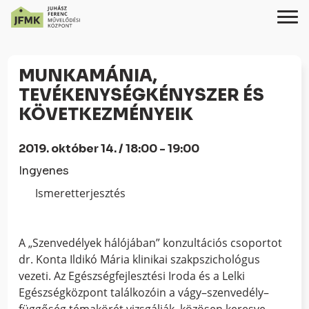
Skip
Ugrás
to
a
MUNKAMÁNIA,
Content
navigációhoz
TEVÉKENYSÉGKÉNYSZER ÉS
KÖVETKEZMÉNYEIK
2019. október 14. / 18:00 - 19:00
Ingyenes
Ismeretterjesztés
A „Szenvedélyek hálójában” konzultációs csoportot
dr. Konta Ildikó Mária klinikai szakpszichológus
vezeti. Az Egészségfejlesztési Iroda és a Lelki
Egészségközpont találkozóin a vágy–szenvedély–