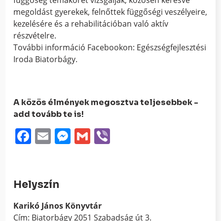
függőség témakörét vizsgálják, közösen keresve
megoldást gyerekek, felnőttek függőségi veszélyeire,
kezelésére és a rehabilitációban való aktív
részvételre.
További információ Facebookon: Egészségfejlesztési
Iroda Biatorbágy.
A közös élmények megosztva teljesebbek -
add tovább te is!
Facebook
Email
Messenger
Gmail
Viber
Helyszín
Karikó János Könyvtár
Cím: Biatorbágy 2051 Szabadság út 3.