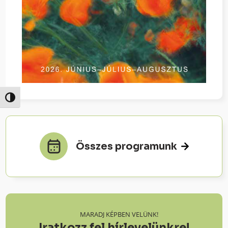
Nagy kontraszt váltása
Összes programunk
MARADJ KÉPBEN VELÜNK!
Iratkozz fel hírlevelünkre!