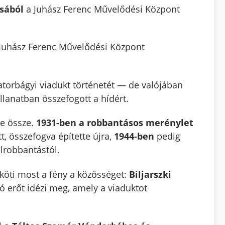
ásából
a Juhász Ferenc Művelődési Központ
 Juhász Ferenc Művelődési Központ
atorbágyi viadukt történetét — de valójában
lanatban összefogott a hídért.
te össze.
1931-ben a robbantásos merénylet
t, összefogva építette újra,
1944-ben
pedig
lrobbantástól.
 köti most a fény a közösséget:
Biljarszki
 erőt idézi meg, amely a viaduktot