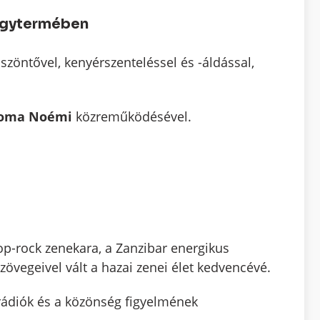
nagytermében
zöntővel, kenyérszenteléssel és -áldással,
oma Noémi
közreműködésével.
p-rock zenekara, a Zanzibar energikus
zövegeivel vált a hazai zenei élet kedvencévé.
 rádiók és a közönség figyelmének