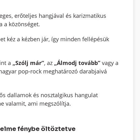
eges, erőteljes hangjával és karizmatikus
a a közönséget.
et kéz a kézben jár, így minden fellépésük
int a
„Szólj már”
, az
„Álmodj tovább”
vagy a
magyar pop-rock meghatározó darabjaivá
erős dallamok és nosztalgikus hangulat
e valamit, ami megszólítja.
nelme fénybe öltöztetve