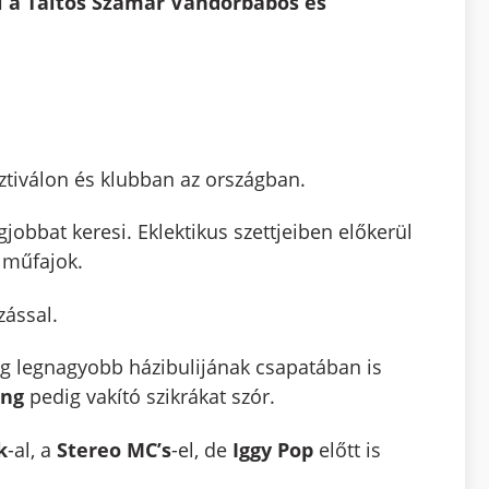
l a Táltos Szamár Vándorbábos és
esztiválon és klubban az országban.
obbat keresi. Eklektikus szettjeiben előkerül
 műfajok.
ással.
g legnagyobb házibulijának csapatában is
ng
pedig vakító szikrákat szór.
k
-al, a
Stereo MC’s
-el, de
Iggy Pop
előtt is