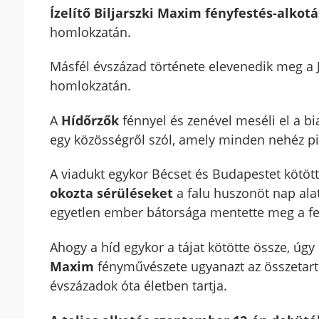
Ízelítő Biljarszki Maxim fényfestés-alkot
homlokzatán.
Másfél évszázad története elevenedik meg a
homlokzatán.
A
Hídőrzők
fénnyel és zenével meséli el a bi
egy közösségről szól, amely minden nehéz pil
A viadukt egykor Bécset és Budapestet kötöt
okozta sérüléseket
a falu huszonöt nap alat
egyetlen ember bátorsága mentette meg a fe
Ahogy a híd egykor a tájat kötötte össze, úgy
Maxim
fényművészete ugyanazt az összetartó
évszázadok óta életben tartja.