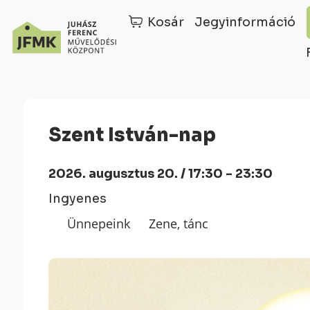
Kosár
Jegyinformáció
Skip
Ugrás
to
a
Content
navigációhoz
Szent István-nap
2026. augusztus 20. / 17:30 - 23:30
Ingyenes
Ünnepeink
Zene, tánc