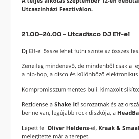
A teljes alkotás szeptember 12-én debütá
Utcaszínházi Fesztiválon.
21.00–24.00 – Utcadisco DJ Elf-el
Dj Elf-el össze lehet futni szinte az összes f
Zeneileg mindenevő, de mindenből csak a legj
a hip-hop, a disco és különböző elektronikus
Kompromisszummentes buli, kimaxolt sikítoz
Rezidense a
Shake It!
sorozatnak és az orszá
benne van, legújabb rock diszkója, a
HeadBa
Lépett fel
Oliver Heldens
-el,
Kraak & Smaa
melegítette már a terepet.