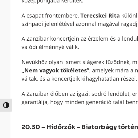
középpontjába kerültek.
A csapat frontembere,
Terecskei Rita
különl
színpadi jelenlétével azonnal magával ragadj
A Zanzibar koncertjein az érzelem és a lendül
valódi élménnyé válik.
Nevükhöz olyan ismert slágerek fűződnek, m
„Nem vagyok tökéletes”
, amelyek mára a 
váltak, és a koncertjeik kihagyhatatlan részei.
A Zanzibar élőben az igazi: sodró lendület, 
garantálja, hogy minden generáció talál benn
Nagy kontraszt váltása
20.30 – Hídőrzők – Biatorbágy törté