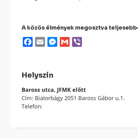
A közös élmények megosztva teljesebbek
Facebook
Email
Messenger
Gmail
Viber
Helyszín
Baross utca, JFMK előtt
Cím: Biatorbágy 2051 Baross Gábor u.1.
Telefon: