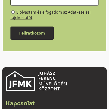
Elolvastam és elfogadom az
Adatkezelési
tájékoztatót
.
Kapcsolat