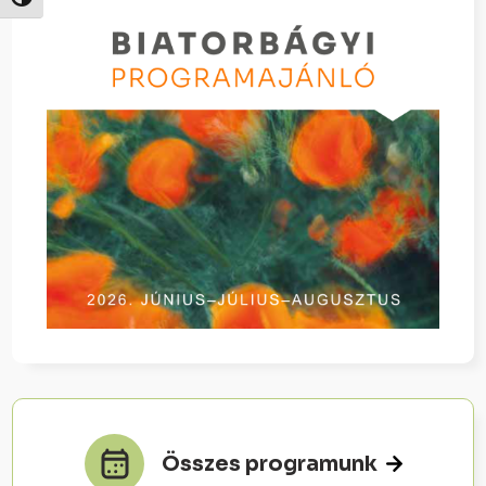
Nagy kontraszt váltása
Összes programunk