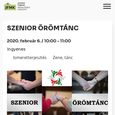
Skip
Ugrás
to
a
SZENIOR ÖRÖMTÁNC
Content
navigációhoz
2020. február 6. / 10:00 - 11:00
Ingyenes
Ismeretterjesztés
Zene, tánc