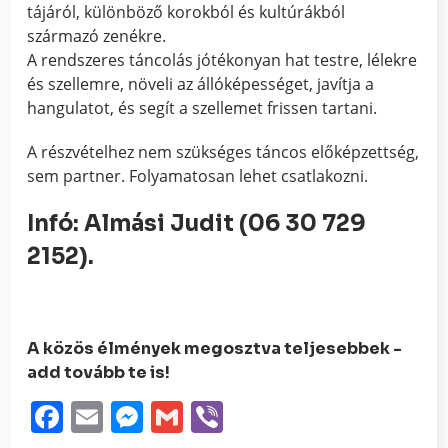
tájáról, különböző korokból és kultúrákból
származó zenékre.
A rendszeres táncolás jótékonyan hat testre, lélekre
és szellemre, növeli az állóképességet, javítja a
hangulatot, és segít a szellemet frissen tartani.
A részvételhez nem szükséges táncos előképzettség,
sem partner. Folyamatosan lehet csatlakozni.
Infó: Almási Judit (06 30 729
2152).
A közös élmények megosztva teljesebbek -
add tovább te is!
Facebook
Email
Messenger
Gmail
Viber