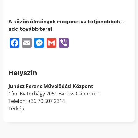
A közös élmények megosztva teljesebbek -
add tovább te is!
Facebook
Email
Messenger
Gmail
Viber
Helyszín
Juhász Ferenc Művelődési Központ
Cím: Biatorbágy 2051 Baross Gábor u. 1.
Telefon: +36 70 507 2314
Térkép