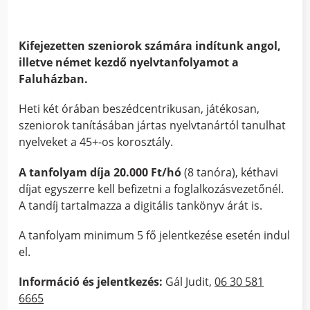
Kifejezetten szeniorok számára indítunk angol,
illetve német kezdő nyelvtanfolyamot a
Faluházban.
Heti két órában beszédcentrikusan, játékosan,
szeniorok tanításában jártas nyelvtanártól tanulhat
nyelveket a 45+-os korosztály.
A tanfolyam díja 20.000 Ft/hó
(8 tanóra), kéthavi
díjat egyszerre kell befizetni a foglalkozásvezetőnél.
A tandíj tartalmazza a digitális tankönyv árát is.
A tanfolyam minimum 5 fő jelentkezése esetén indul
el.
Információ és jelentkezés:
Gál Judit,
06 30 581
6665