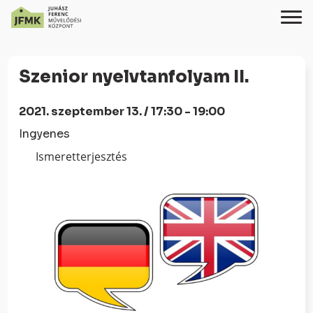
Skip
Ugrás
to
a
Szenior nyelvtanfolyam II.
Content
navigációhoz
2021. szeptember 13. / 17:30 - 19:00
Ingyenes
Ismeretterjesztés