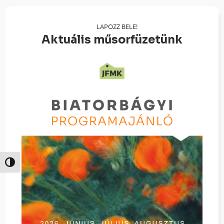
LAPOZZ BELE!
Aktuális műsorfüzetünk
Nagy kontraszt váltása