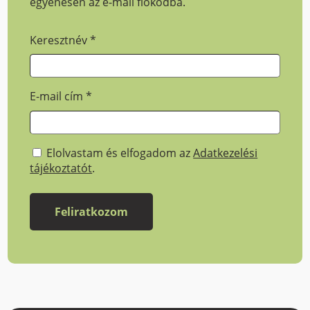
egyenesen az e-mail fiókodba.
Keresztnév
*
E-mail cím
*
Elolvastam és elfogadom az
Adatkezelési
tájékoztatót
.