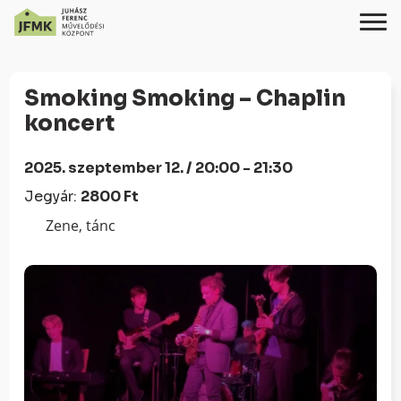
Skip
Ugrás
to
a
Smoking Smoking – Chaplin
Content
navigációhoz
koncert
2025. szeptember 12. / 20:00 - 21:30
Jegyár:
2800 Ft
Zene, tánc