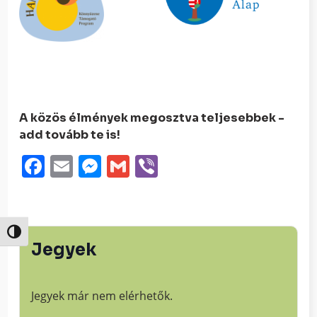
A közös élmények megosztva teljesebbek -
add tovább te is!
Facebook
Email
Messenger
Gmail
Viber
Nagy kontraszt váltása
Jegyek
Jegyek már nem elérhetők.