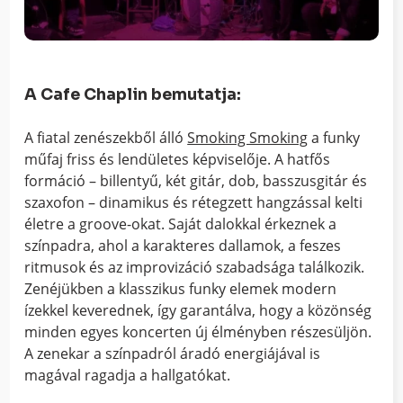
A Cafe Chaplin bemutatja:
A fiatal zenészekből álló
Smoking Smoking
a funky
műfaj friss és lendületes képviselője. A hatfős
formáció – billentyű, két gitár, dob, basszusgitár és
szaxofon – dinamikus és rétegzett hangzással kelti
életre a groove-okat. Saját dalokkal érkeznek a
színpadra, ahol a karakteres dallamok, a feszes
ritmusok és az improvizáció szabadsága találkozik.
Zenéjükben a klasszikus funky elemek modern
ízekkel keverednek, így garantálva, hogy a közönség
minden egyes koncerten új élményben részesüljön.
A zenekar a színpadról áradó energiájával is
magával ragadja a hallgatókat.