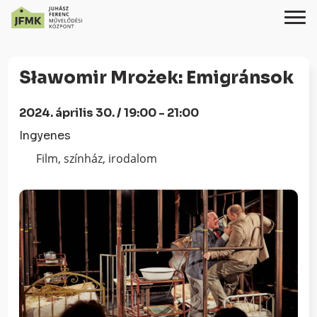
Skip
Ugrás
to
a
Sławomir Mrożek: Emigránsok
Content
navigációhoz
2024. április 30. / 19:00 - 21:00
Ingyenes
Film, színház, irodalom