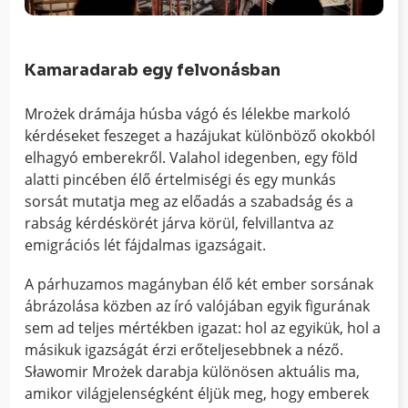
Kamaradarab egy felvonásban
Mrożek drámája húsba vágó és lélekbe markoló
kérdéseket feszeget a hazájukat különböző okokból
elhagyó emberekről. Valahol idegenben, egy föld
alatti pincében élő értelmiségi és egy munkás
sorsát mutatja meg az előadás a szabadság és a
rabság kérdéskörét járva körül, felvillantva az
emigrációs lét fájdalmas igazságait.
A párhuzamos magányban élő két ember sorsának
ábrázolása közben az író valójában egyik figurának
sem ad teljes mértékben igazat: hol az egyikük, hol a
másikuk igazságát érzi erőteljesebbnek a néző.
Sławomir Mrożek darabja különösen aktuális ma,
amikor világjelenségként éljük meg, hogy emberek