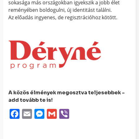
sokasága más országokban igyekszik a jobb élet
reményében boldogulni, új identitást találni.
Az előadás ingyenes, de regisztrációhoz kötött.
A közös élmények megosztva teljesebbek -
add tovább te is!
Facebook
Email
Messenger
Gmail
Viber