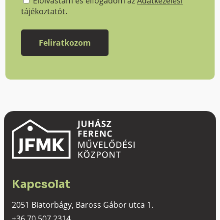
Elolvastam és elfogadom az
Adatkezelési
tájékoztatót
.
Kapcsolat
2051 Biatorbágy, Baross Gábor utca 1.
+36 70 507 2314