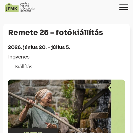
Skip
Ugrás
to
a
Remete 25 – fotókiállítás
Content
navigációhoz
2026. június 20. - július 5.
Ingyenes
Kiállítás