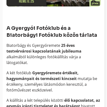
A Gyergyói Fotóklub és a
Biatorbágyi Fotóklub közös tárlata
Biatorbágy és Gyergyóremete
25 éves
testvérvárosi kapcsolatának jubileuma
alkalmából különleges fotókiállítás várja a
látogatókat.
A két fotóklub
Gyergyóremete értékeit,
hagyományait és természeti kincseit
mutatja be
érzékeny, személyes látásmódon keresztül, a
fotóművészet eszközeivel.
A kiállítás a két település közötti
élő kapcsolatot, az
egymás iránti tiszteletet és barátságot
hivatott