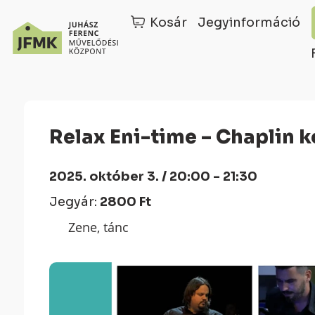
Kosár
Jegyinformáció
Skip
Ugrás
to
a
Content
navigációhoz
Relax Eni-time – Chaplin 
2025. október 3. / 20:00 - 21:30
Jegyár:
2800 Ft
Zene, tánc