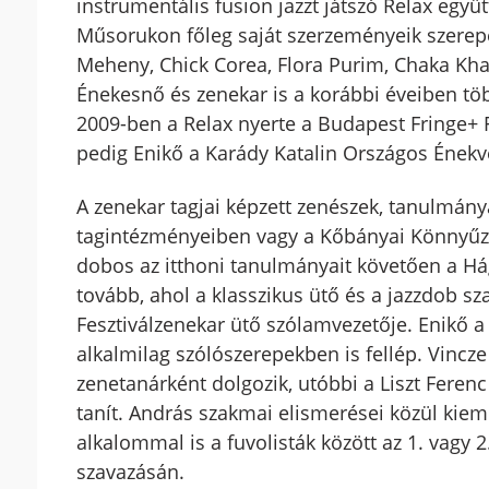
instrumentális fusion jazzt játszó Relax együ
Műsorukon főleg saját szerzeményeik szerepel
Meheny, Chick Corea, Flora Purim, Chaka Khan
Énekesnő és zenekar is a korábbi éveiben töb
2009-ben a Relax nyerte a Budapest Fringe+ Fe
pedig Enikő a Karády Katalin Országos Énekve
A zenekar tagjai képzett zenészek, tanulmán
tagintézményeiben vagy a Kőbányai Könnyűze
dobos az itthoni tanulmányait követően a H
tovább, ahol a klasszikus ütő és a jazzdob sz
Fesztiválzenekar ütő szólamvezetője. Enikő 
alkalmilag szólószerepekben is fellép. Vincz
zenetanárként dolgozik, utóbbi a Liszt Fere
tanít. András szakmai elismerései közül kie
alkalommal is a fuvolisták között az 1. vagy 2
szavazásán.