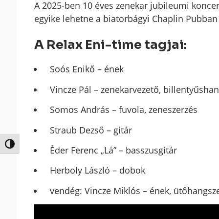
A 2025-ben 10 éves zenekar jubileumi koncer
egyike lehetne a biatorbágyi Chaplin Pubba
A Relax Eni-time tagjai:
Soós Enikő – ének
Vincze Pál – zenekarvezető, billentyűsha
Somos András – fuvola, zeneszerzés
Straub Dezső – gitár
Nagy kontraszt váltása
Éder Ferenc „Lá” – basszusgitár
Herboly László – dobok
vendég: Vincze Miklós – ének, ütőhangsz