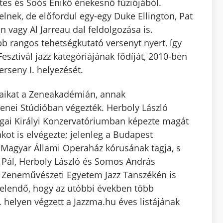
ttes és Soós Enikő énekesnő fúziójából.
nek, de előfordul egy-egy Duke Ellington, Pat
 vagy Al Jarreau dal feldolgozása is.
b rangos tehetségkutató versenyt nyert, így
sztivál jazz kategóriájának fődíját, 2010-ben
rseny I. helyezését.
yaikat a Zeneakadémián, annak
nei Stúdióban végezték. Herboly László
ágai Királyi Konzervatóriumban képezte magát
akot is elvégezte; jelenleg a Budapest
a Magyar Állami Operaház kórusának tagja, s
e Pál, Herboly László és Somos András
nc Zeneművészeti Egyetem Jazz Tanszékén is
melendő, hogy az utóbbi években több
. helyen végzett a Jazzma.hu éves listájának