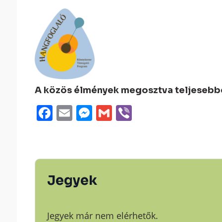
A közös élmények megosztva teljesebbek
Facebook
Email
Messenger
Gmail
Viber
Jegyek
Jegyek már nem elérhetők.