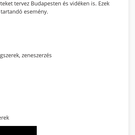
teket tervez Budapesten és vidéken is. Ezek
n tartandó esemény.
ngszerek, zeneszerzés
erek