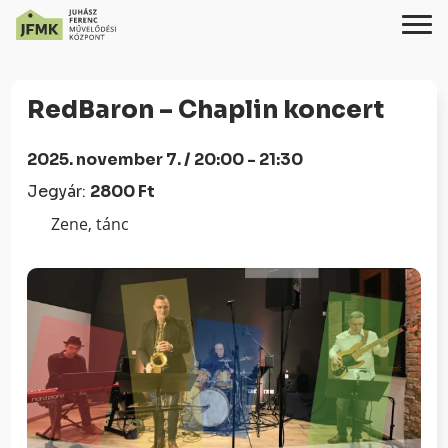
Skip
Ugrás
to
a
RedBaron – Chaplin koncert
Content
navigációhoz
2025. november 7. / 20:00 - 21:30
Jegyár:
2800 Ft
Zene, tánc