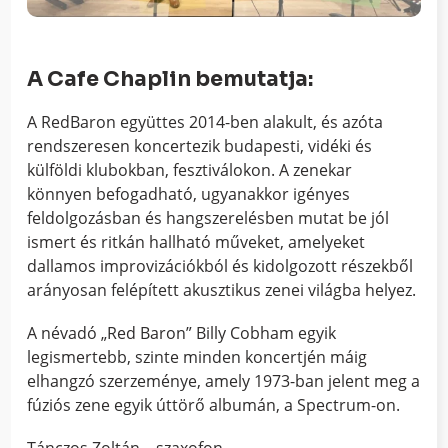
A Cafe Chaplin bemutatja:
A RedBaron együttes 2014-ben alakult, és azóta
rendszeresen koncertezik budapesti, vidéki és
külföldi klubokban, fesztiválokon. A zenekar
könnyen befogadható, ugyanakkor igényes
feldolgozásban és hangszerelésben mutat be jól
ismert és ritkán hallható műveket, amelyeket
dallamos improvizációkból és kidolgozott részekből
arányosan felépített akusztikus zenei világba helyez.
A névadó „Red Baron” Billy Cobham egyik
legismertebb, szinte minden koncertjén máig
elhangzó szerzeménye, amely 1973-ban jelent meg a
fúziós zene egyik úttörő albumán, a Spectrum-on.