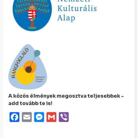
A közös élmények megosztva teljesebbek -
add tovább te is!
Facebook
Email
Messenger
Gmail
Viber