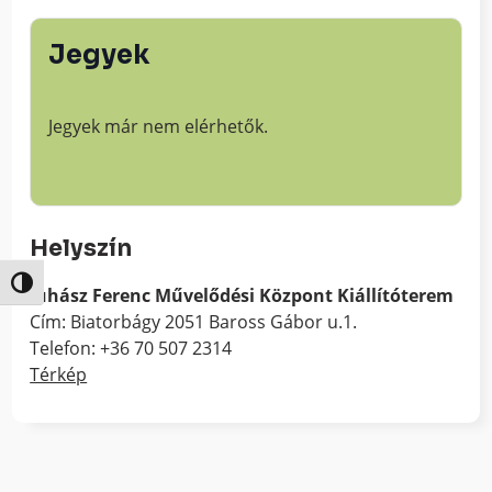
Jegyek
Jegyek már nem elérhetők.
Helyszín
Nagy kontraszt váltása
Juhász Ferenc Művelődési Központ Kiállítóterem
Cím: Biatorbágy 2051 Baross Gábor u.1.
Telefon: +36 70 507 2314
Térkép