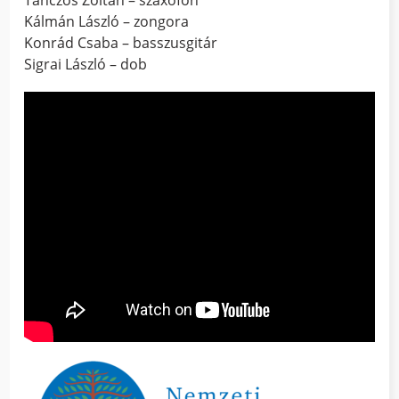
Tánczos Zoltán – szaxofon
Kálmán László – zongora
Konrád Csaba – basszusgitár
Sigrai László – dob