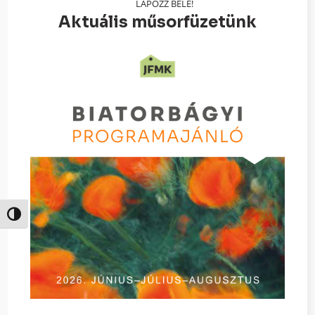
LAPOZZ BELE!
Aktuális műsorfüzetünk
Nagy kontraszt váltása