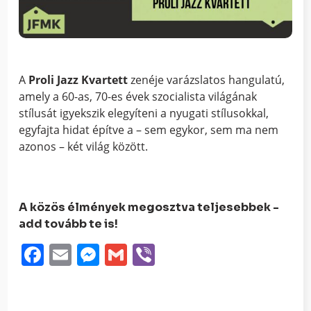
A
Proli Jazz Kvartett
zenéje varázslatos hangulatú,
amely a 60-as, 70-es évek szocialista világának
stílusát igyekszik elegyíteni a nyugati stílusokkal,
egyfajta hidat építve a – sem egykor, sem ma nem
azonos – két világ között.
A közös élmények megosztva teljesebbek -
add tovább te is!
Facebook
Email
Messenger
Gmail
Viber