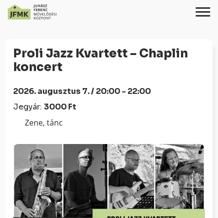
Skip
Ugrás
to
a
Proli Jazz Kvartett – Chaplin
Content
navigációhoz
koncert
2026. augusztus 7. / 20:00 - 22:00
Jegyár:
3000 Ft
Zene, tánc