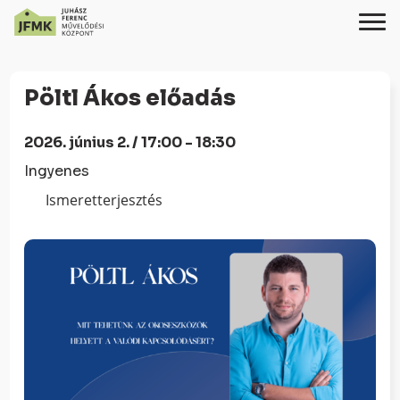
Skip
Ugrás
to
a
Pöltl Ákos előadás
Content
navigációhoz
2026. június 2. / 17:00 - 18:30
Ingyenes
Ismeretterjesztés