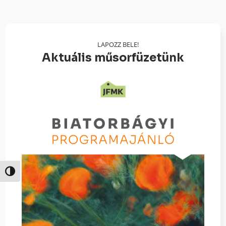
LAPOZZ BELE!
Aktuális műsorfüzetünk
Nagy kontraszt váltása