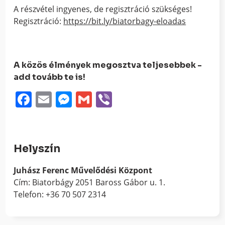
A részvétel ingyenes, de regisztráció szükséges!
Regisztráció:
https://bit.ly/biatorbagy-eloadas
A közös élmények megosztva teljesebbek -
add tovább te is!
Facebook
Email
Messenger
Gmail
Viber
Helyszín
Juhász Ferenc Művelődési Központ
Cím: Biatorbágy 2051 Baross Gábor u. 1.
Telefon: +36 70 507 2314