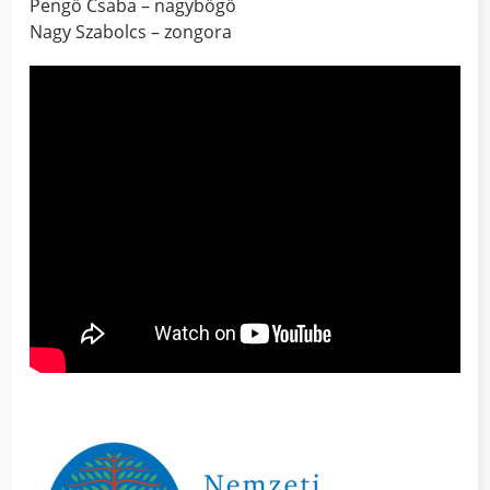
Pengő Csaba – nagybőgő
Nagy Szabolcs – zongora