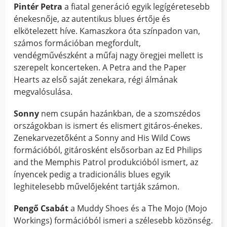
Pintér Petra
a fiatal generáció egyik legígéretesebb
énekesnője, az autentikus blues értője és
elkötelezett híve. Kamaszkora óta színpadon van,
számos formációban megfordult,
vendégművészként a műfaj nagy öregjei mellett is
szerepelt koncerteken. A Petra and the Paper
Hearts az első saját zenekara, régi álmának
megvalósulása.
Sonny
nem csupán hazánkban, de a szomszédos
országokban is ismert és elismert gitáros-énekes.
Zenekarvezetőként a Sonny and His Wild Cows
formációból, gitárosként elsősorban az Ed Philips
and the Memphis Patrol produkcióból ismert, az
ínyencek pedig a tradicionális blues egyik
leghitelesebb művelőjeként tartják számon.
Pengő Csabát
a Muddy Shoes és a The Mojo (Mojo
Workings) formációból ismeri a szélesebb közönség.