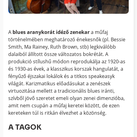
A
blues aranykorát idéző zenekar
a műfaj
történelmében meghatározó énekesnők (pl. Bessie
Smith, Ma Rainey, Ruth Brown, stb) legkiválóbb
dalaiból állított össze változatos bokrétát. A
produkció stílushű módon reprodukálja az 1920-as
és 1930-as évek, a klasszikus korszak hangulatát, a
fényűző éjszakai lokálok és a titkos speakeasyk
világát. Karizmatikus előadásukat a zenészek
virtuozitása mellett a tradicionális blues iránti,
szívből jövő szeretet emeli olyan zenei dimenzióba,
amit nem csupán a műfaj keretei között, de ezen
kereteken túl is ritkán élvezhet a közönség.
A TAGOK