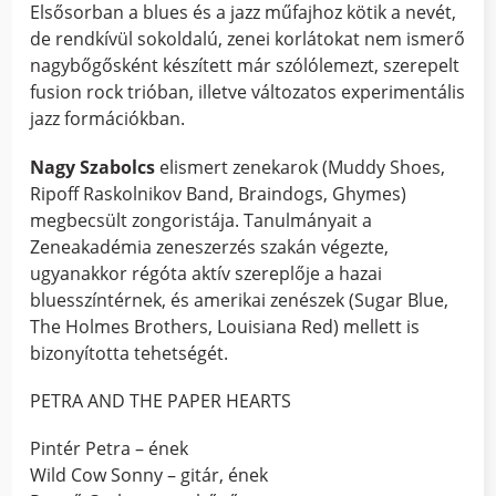
Elsősorban a blues és a jazz műfajhoz kötik a nevét,
de rendkívül sokoldalú, zenei korlátokat nem ismerő
nagybőgősként készített már szólólemezt, szerepelt
fusion rock trióban, illetve változatos experimentális
jazz formációkban.
Nagy Szabolcs
elismert zenekarok (Muddy Shoes,
Ripoff Raskolnikov Band, Braindogs, Ghymes)
megbecsült zongoristája. Tanulmányait a
Zeneakadémia zeneszerzés szakán végezte,
ugyanakkor régóta aktív szereplője a hazai
bluesszíntérnek, és amerikai zenészek (Sugar Blue,
The Holmes Brothers, Louisiana Red) mellett is
bizonyította tehetségét.
PETRA AND THE PAPER HEARTS
Pintér Petra – ének
Wild Cow Sonny – gitár, ének