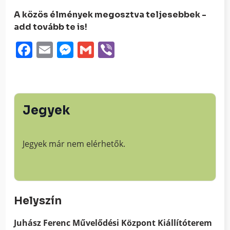
A közös élmények megosztva teljesebbek -
add tovább te is!
Facebook
Email
Messenger
Gmail
Viber
Jegyek
Jegyek már nem elérhetők.
Helyszín
Juhász Ferenc Művelődési Központ Kiállítóterem