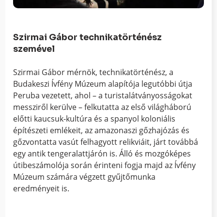
Szirmai Gábor technikatörténész
szemével
Szirmai Gábor mérnök, technikatörténész, a
Budakeszi Ívfény Múzeum alapítója legutóbbi útja
Peruba vezetett, ahol – a turistalátványosságokat
messziről kerülve – felkutatta az első világháború
előtti kaucsuk-kultúra és a spanyol koloniális
építészeti emlékeit, az amazonaszi gőzhajózás és
gőzvontatta vasút felhagyott relikviáit, járt továbbá
egy antik tengeralattjárón is. Álló és mozgóképes
útibeszámolója során érinteni fogja majd az Ívfény
Múzeum számára végzett gyűjtőmunka
eredményeit is.