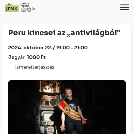
Skip
Ugrás
to
a
Peru kincsei az „antivilágból”
Content
navigációhoz
2024. október 22. / 19:00 - 21:00
Jegyár:
1000 Ft
Ismeretterjesztés