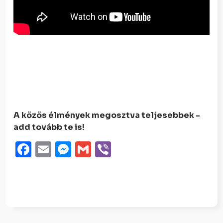
A közös élmények megosztva teljesebbek -
add tovább te is!
Facebook
Email
Messenger
Gmail
Viber