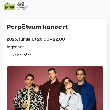
Skip
Ugrás
to
a
perpētuum koncert
Content
navigációhoz
2023. július 1. / 20:00 - 22:00
Ingyenes
Zene, tánc