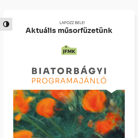
LAPOZZ BELE!
Nagy kontraszt váltása
Aktuális műsorfüzetünk