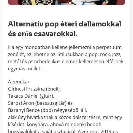
Alternatív pop éteri dallamokkal
és erős csavarokkal.
Ha egy mondatban kellene jellemezni a perpētuum
zenéjét, ez lehetne az. Stílusukban a pop, rock, jazz,
metál és pszichedelikus elemek kellemesen elférnek
egymás mellett.
A zenekar
Girincsi Fruzsina (ének),
Takács Dániel (gitár),
Sárosi Áron (basszusgitár) és
Baranyi Bence (dob) négyeséből áll,
akik úgy hivatkoznak a közös dalszerzésre, mint egy
kísérleti konyhára, ahová mindenki bedob
hozzávalókat a saját asztaláról. A zenekar 2019-es