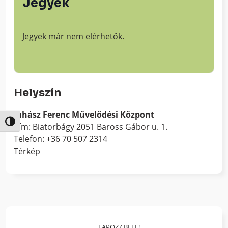
Jegyek
Jegyek már nem elérhetők.
Helyszín
Juhász Ferenc Művelődési Központ
Nagy kontraszt váltása
Cím: Biatorbágy 2051 Baross Gábor u. 1.
Telefon: +36 70 507 2314
Térkép
LAPOZZ BELE!