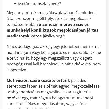
Hova tűnt az osztálypénz?
Megannyi kérdés megválaszolásában és mindenki
által ezerszer megélt helyzetek és megoldásaik
tolmácsolásában
a színészi improvizáció és
munkahelyi konfliktusok megoldásában jártas
mediátorok közös játéka
segít
.
Nincs pedagógus, aki egy-egy jelenetben nem ismer
majd magára vagy kollégájára, és nincs szülő, aki ne
élte volna át, hogy egy megszállott vagy kiégett
pedagógussal kell harcolnia. És hát a diákokról nem
is beszélve…
Motivációs, szórakoztató estünk
parádés
szereposztásban és a témát egyedi megközelítéssel,
több generációt is megszólítva akár segítheti a
nézőket egy, már régóta halogatott munkahelyi
konfliktus békés megoldásában, vagy akár a