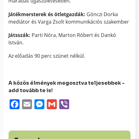
maradás újjászületésében.
Játékmersterek és ötletgazdák:
Gönczi Dorka
mediátor és Varga Zsolt kommunikációs szakember
Játsszák:
Parti Nóra, Marton Róbert és Dankó
István.
Az előadás 90 perc szünet nélkül.
A közös élmények megosztva teljesebbek -
add tovább te is!
Facebook
Email
Messenger
Gmail
Viber