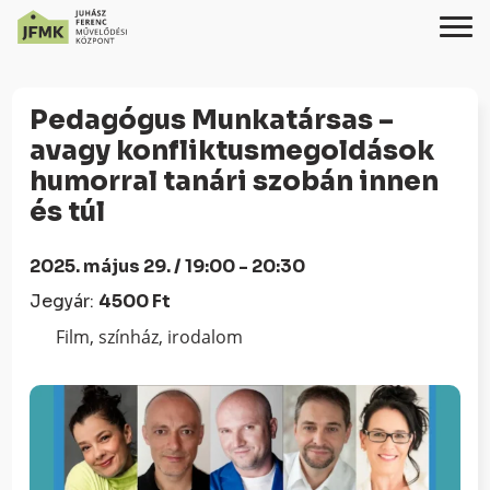
Skip
Ugrás
to
a
Pedagógus Munkatársas –
Content
navigációhoz
avagy konfliktusmegoldások
humorral tanári szobán innen
és túl
2025. május 29. / 19:00 - 20:30
Jegyár:
4500 Ft
Film, színház, irodalom