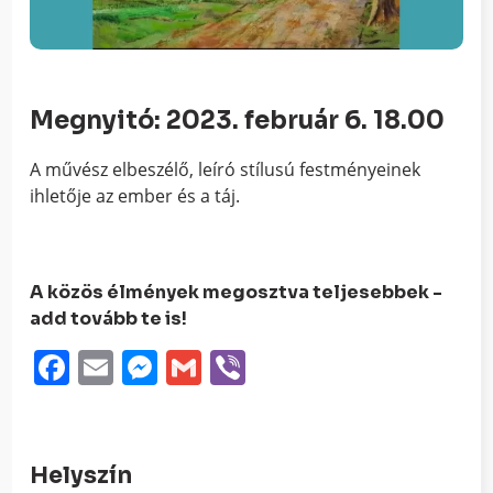
Megnyitó: 2023. február 6. 18.00
A művész elbeszélő, leíró stílusú festményeinek
ihletője az ember és a táj.
A közös élmények megosztva teljesebbek -
add tovább te is!
Facebook
Email
Messenger
Gmail
Viber
Helyszín