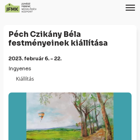
Skip
Ugrás
to
a
Péch Czikány Béla
Content
navigációhoz
festményeinek kiállítása
2023. február 6. - 22.
Ingyenes
Kiállítás