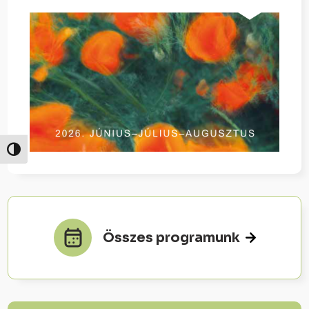
Nagy kontraszt váltása
Összes programunk