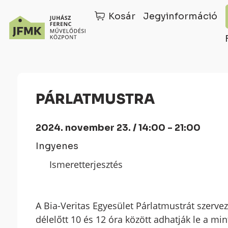
Kosár
Jegyinformáció
Skip
Ugrás
to
a
Content
navigációhoz
PÁRLATMUSTRA
2024. november 23. / 14:00 - 21:00
Ingyenes
Ismeretterjesztés
A Bia-Veritas Egyesület Párlatmustrát szervez
délelőtt 10 és 12 óra között adhatják le a min