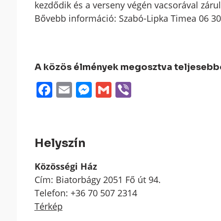
kezdődik és a verseny végén vacsorával zárul
Bővebb információ: Szabó-Lipka Timea 06 30
A közös élmények megosztva teljesebbek
Facebook
Email
Messenger
Gmail
Viber
Helyszín
Közösségi Ház
Cím: Biatorbágy 2051 Fő út 94.
Telefon: +36 70 507 2314
Térkép