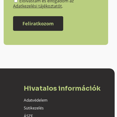
Elolvastam és elfogadom az
Adatkezelési tájékoztatót
.
Hivatalos információk
Adatvédelem
Sütikezelés
ÁSZF