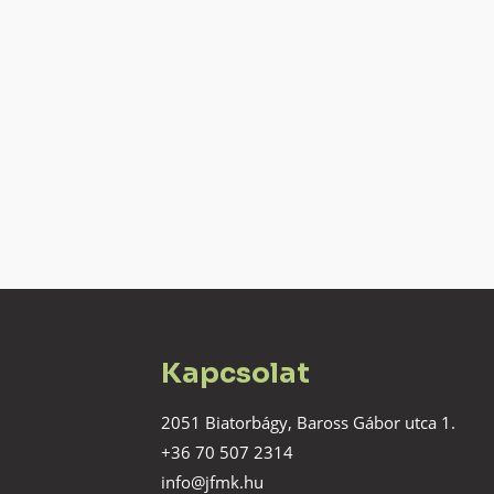
Kapcsolat
2051 Biatorbágy, Baross Gábor utca 1.
+36 70 507 2314
info@jfmk.hu