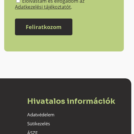
Elolvastam és elfogadom az
Adatkezelési tájékoztatót
.
Hivatalos információk
Adatvédelem
Sütikezelés
ÁSZF