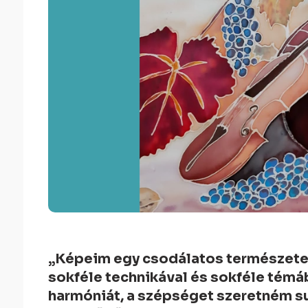
„Képeim egy csodálatos természetes
sokféle technikával és sokféle témá
harmóniát, a szépséget szeretném su