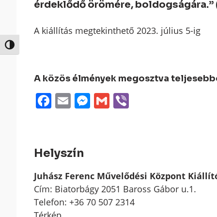
érdeklődő örömére, boldogságára.” (
A kiállítás megtekinthető 2023. július 5-ig
Nagy kontraszt váltása
A közös élmények megosztva teljesebbek
Facebook
Email
Messenger
Gmail
Viber
Helyszín
Juhász Ferenc Művelődési Központ Kiállí
Cím: Biatorbágy 2051 Baross Gábor u.1.
Telefon: +36 70 507 2314
Térkép