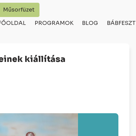
Műsorfüzet
FŐOLDAL
PROGRAMOK
BLOG
BÁBFESZT
einek kiállítása