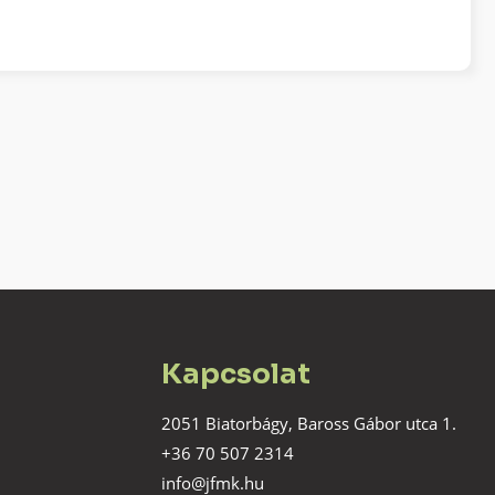
Kapcsolat
2051 Biatorbágy, Baross Gábor utca 1.
+36 70 507 2314
info@jfmk.hu