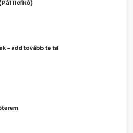
Pál Ildikó)
 - add tovább te is!
tóterem