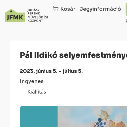
Kosár
Jegyinformáció
Skip
Ugrás
to
a
Content
navigációhoz
Pál Ildikó selyemfestmény
2023. június 5. - július 5.
Ingyenes
Kiállítás