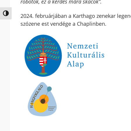
robotok, ez a kérdés mára skacok”.
Nagy kontraszt váltása
2024. februárjában a Karthago zenekar legen
szózene est vendége a Chaplinben.