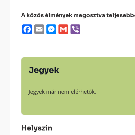
A közös élmények megosztva teljesebbek
Facebook
Email
Messenger
Gmail
Viber
Jegyek
Jegyek már nem elérhetők.
Helyszín