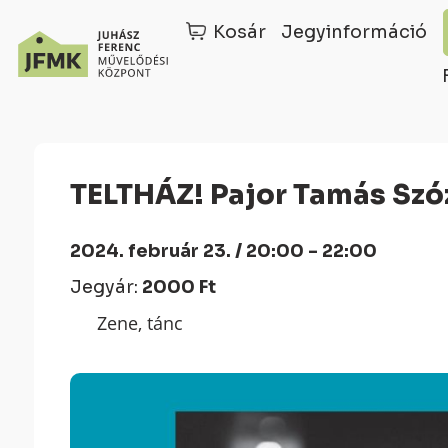
Kosár
Jegyinformáció
Skip
Ugrás
to
a
Content
navigációhoz
TELTHÁZ! Pajor Tamás Szó
2024. február 23. / 20:00 - 22:00
Jegyár:
2000 Ft
Zene, tánc