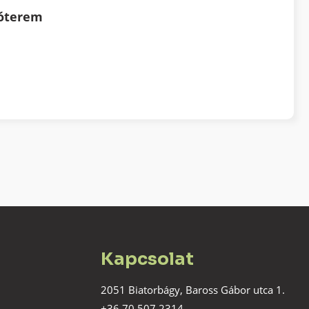
tóterem
Kapcsolat
2051 Biatorbágy, Baross Gábor utca 1.
+36 70 507 2314