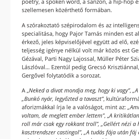
poetry, a spoken word, a sanzon, a hip-hop és
szellemesen közérthető formában.
A szórakoztató szépirodalom és az intellige
specialitása, hogy Pajor Tamás minden est al
érkező, jeles képviselőjével együtt ad elő, e
teljesség igénye nélkül volt már közös est Ges
Gézával, Parti Nagy Lajossal, Müller Péter Sz
Lászlóval… Ezentúl pedig Grecsó Krisztiánnal,
Gergővel folytatódik a sorozat.
A „
Neked a divat mondja meg, hogy ki vagy”
,
„A
„Bunkó nyár, legyőzted a tavaszt”
, kultúraform
aforizmákkal írja le a valóságot, mint az:
„Ami
voltam, de meglett ember lettem”
, „
A kritikátla
roll már csak egy rokkant troll”,
„Gellért nézi a
kasztrendszer castingol”
,
„A tudás fája után fáj 