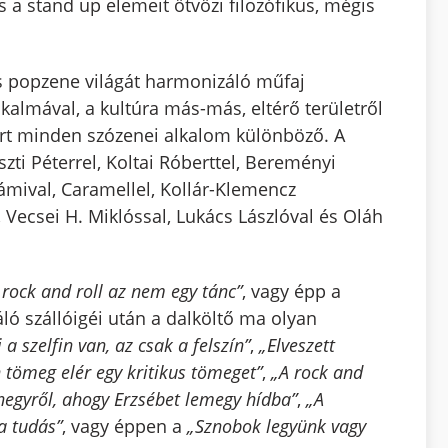
 a stand up elemeit ötvözi filozófikus, mégis
ns popzene világát harmonizáló műfaj
kalmával, a kultúra más-más, eltérő területről
zért minden szózenei alkalom különböző. A
zti Péterrel, Koltai Róberttel, Bereményi
iámival, Caramellel, Kollár-Klemencz
 Vecsei H. Miklóssal, Lukács Lászlóval és Oláh
 rock and roll az nem egy tánc”
, vagy épp a
áló szállóigéi után a dalköltő ma olyan
 a szelfin van, az csak a felszín”
,
„Elveszett
n tömeg elér egy kritikus tömeget”
,
„A rock and
 hegyről, ahogy Erzsébet lemegy hídba”
,
„A
a tudás”
, vagy éppen a
„Sznobok legyünk vagy