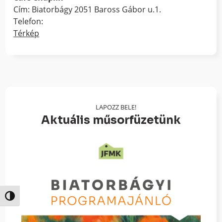
Cím: Biatorbágy 2051 Baross Gábor u.1.
Telefon:
Térkép
LAPOZZ BELE!
Aktuális műsorfüzetünk
Nagy kontraszt váltása