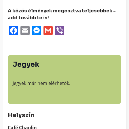
A közös élmények megosztva teljesebbek -
add tovább te is!
Facebook
Email
Messenger
Gmail
Viber
Jegyek
Jegyek már nem elérhetők.
Helyszín
Café Chaplin