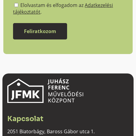
Elolvastam és elfogadom az
Adatkezelési
tájékoztatót
.
Kapcsolat
2051 Biatorbágy, Baross Gábor utca 1.