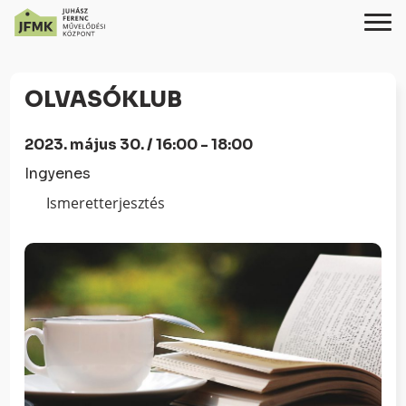
Skip
Ugrás
to
a
OLVASÓKLUB
Content
navigációhoz
2023. május 30. / 16:00 - 18:00
Ingyenes
Ismeretterjesztés