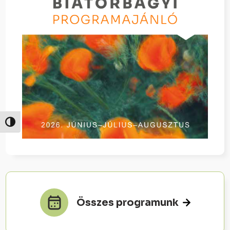
Nagy kontraszt váltása
Összes programunk