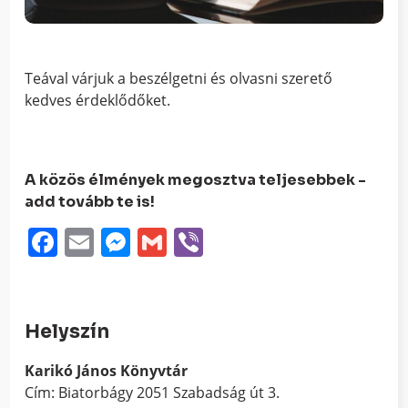
Teával várjuk a beszélgetni és olvasni szerető
kedves érdeklődőket.
A közös élmények megosztva teljesebbek -
add tovább te is!
Facebook
Email
Messenger
Gmail
Viber
Helyszín
Karikó János Könyvtár
Cím: Biatorbágy 2051 Szabadság út 3.