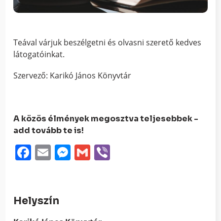
Teával várjuk beszélgetni és olvasni szerető kedves
látogatóinkat.
Szervező: Karikó János Könyvtár
A közös élmények megosztva teljesebbek -
add tovább te is!
Facebook
Email
Messenger
Gmail
Viber
Helyszín