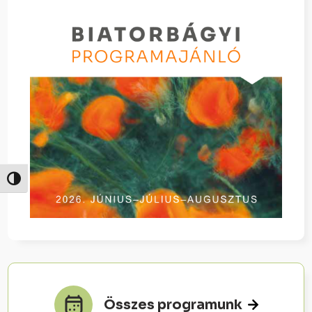
Nagy kontraszt váltása
Összes programunk