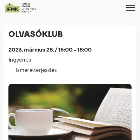
Skip
Ugrás
to
a
OLVASÓKLUB
Content
navigációhoz
2023. március 28. / 16:00 - 18:00
Ingyenes
Ismeretterjesztés