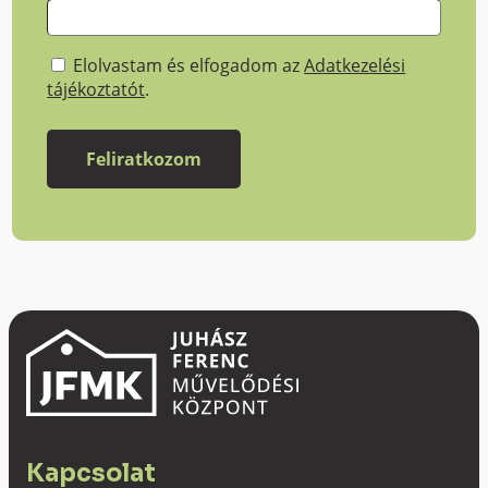
Elolvastam és elfogadom az
Adatkezelési
tájékoztatót
.
Kapcsolat