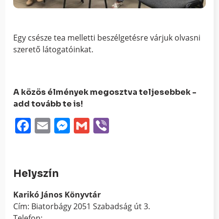
Egy csésze tea melletti beszélgetésre várjuk olvasni
szerető látogatóinkat.
A közös élmények megosztva teljesebbek -
add tovább te is!
Facebook
Email
Messenger
Gmail
Viber
Helyszín
Karikó János Könyvtár
Cím: Biatorbágy 2051 Szabadság út 3.
Telefon: