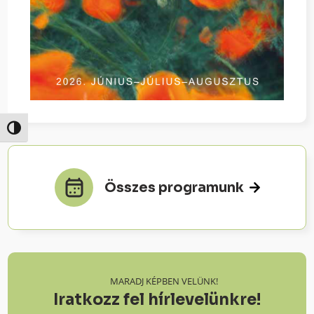
Nagy kontraszt váltása
Összes programunk
MARADJ KÉPBEN VELÜNK!
Iratkozz fel hírlevelünkre!