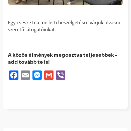
Egy csésze tea melletti beszélgetésre várjuk olvasni
szerető látogatóinkat.
A közös élmények megosztva teljesebbek -
add tovább te is!
Facebook
Email
Messenger
Gmail
Viber