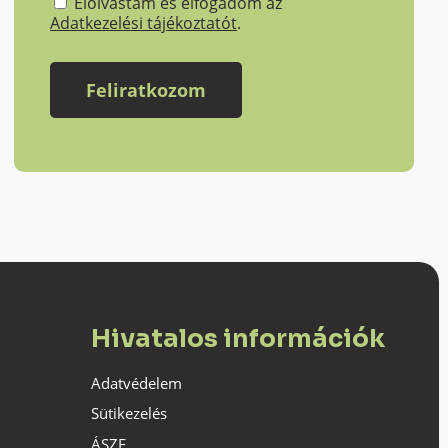
Elolvastam és elfogadom az
Adatkezelési tájékoztatót
.
Hivatalos információk
Adatvédelem
Sütikezelés
ÁSZF