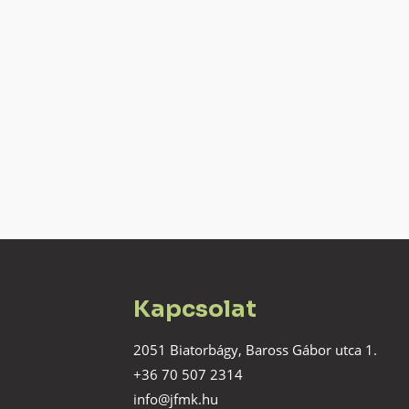
Kapcsolat
2051 Biatorbágy, Baross Gábor utca 1.
+36 70 507 2314
info@jfmk.hu