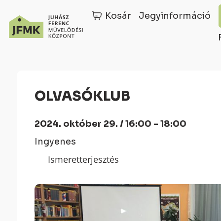
Kosár
Jegyinformáció
Skip
Ugrás
to
a
Content
navigációhoz
OLVASÓKLUB
2024. október 29. / 16:00 - 18:00
Ingyenes
Ismeretterjesztés