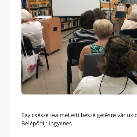
Egy csésze tea melletti beszélgetésre várjuk o
Belépődíj: ingyenes