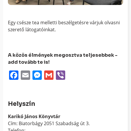
Egy csésze tea melletti beszélgetésre várjuk olvasni
szerető látogatóinkat.
A közös élmények megosztva teljesebbek -
add tovább te is!
Facebook
Email
Messenger
Gmail
Viber
Helyszín
Karikó János Könyvtár
Cím: Biatorbágy 2051 Szabadság út 3.
Telefon: