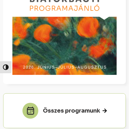
Nagy kontraszt váltása
Összes programunk