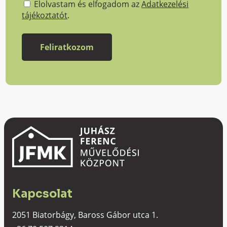
Elolvastam és elfogadom az
Adatkezelési
tájékoztatót
.
Kapcsolat
2051 Biatorbágy, Baross Gábor utca 1.