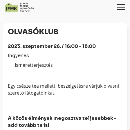
Skip
Ugrás
to
a
OLVASÓKLUB
Content
navigációhoz
2023. szeptember 26. / 16:00 - 18:00
Ingyenes
Ismeretterjesztés
Egy csésze tea melletti beszélgetésre várjuk olvasni
szerető látogatóinkat.
A közös élmények megosztva teljesebbek -
add tovább te is!