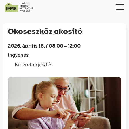
Skip
Ugrás
to
a
Okoseszköz okosító
Content
navigációhoz
2026. április 18. / 08:00 - 12:00
Ingyenes
Ismeretterjesztés