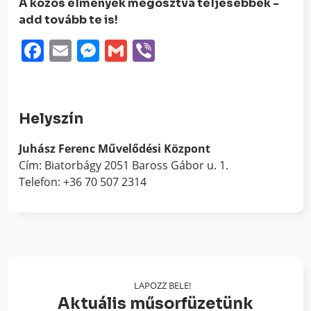
A közös élmények megosztva teljesebbek -
add tovább te is!
Facebook
Email
Messenger
Gmail
Viber
Helyszín
Juhász Ferenc Művelődési Központ
Cím: Biatorbágy 2051 Baross Gábor u. 1.
Telefon: +36 70 507 2314
LAPOZZ BELE!
Aktuális műsorfüzetünk