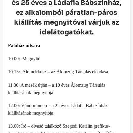
és 25 éves a
Ládafia Bábszínház
,
ez alkalomból páratlan-páros
kiállítás megnyitóval várjuk az
idelátogatókat.
Faluház udvara
10.00: Megnyitó
10.15: Álomcirkusz – az Álomzug Társulás előadása
11.30: A mesék útján – a 10 éves Álomzug Társulás
kiállításának megnyitója
12.00: Vándorünnep – a 25 éves Ládafia Bábszínház
kiállításának megnyitója
13.00: Író – olvasó találkozó Szegedi Katalin grafikus-