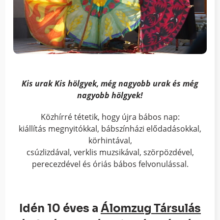
Kis urak Kis hölgyek, még nagyobb urak és még
nagyobb hölgyek!
Közhírré tétetik, hogy újra bábos nap:
kiállítás megnyitókkal, bábszínházi elődadásokkal,
körhintával,
csúzlizdával, verklis muzsikával, szörpözdével,
perecezdével és óriás bábos felvonulással.
Idén 10 éves a
Álomzug Társulás