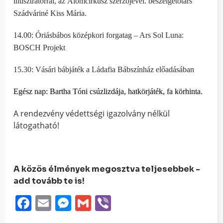
illusztrátorral, az Álomcirkusz szerzőjével. beszélgetőtárs
Szádváriné Kiss Mária.
14.00: Óriásbábos középkori forgatag – Ars Sol Luna:
BOSCH Projekt
15.30: Vásári bábjáték a Ládafia Bábszínház előadásában
Egész nap: Bartha Tóni csúzlizdája, hatkörjáték, fa körhinta.
A rendezvény védettségi igazolvány nélkül
látogatható!
A közös élmények megosztva teljesebbek -
add tovább te is!
Facebook
Email
Messenger
Gmail
Viber