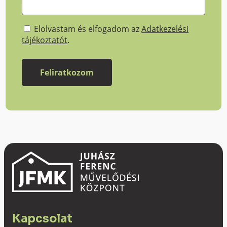
Elolvastam és elfogadom az
Adatkezelési
tájékoztatót
.
Kapcsolat