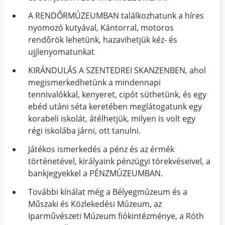
A RENDŐRMÚZEUMBAN találkozhatunk a híres
nyomozó kutyával, Kántorral, motoros
rendőrök lehetünk, hazavihetjük kéz- és
ujjlenyomatunkat
KIRÁNDULÁS A SZENTEDREI SKANZENBEN, ahol
megismerkedhetünk a mindennapi
tennivalókkal, kenyeret, cipót süthetünk, és egy
ebéd utáni séta keretében meglátogatunk egy
korabeli iskolát, átélhetjük, milyen is volt egy
régi iskolába járni, ott tanulni.
Játékos ismerkedés a pénz és az érmék
történetével, királyaink pénzügyi törekvéseivel, a
bankjegyekkel a PÉNZMÚZEUMBAN.
További kínálat még a Bélyegmúzeum és a
Műszaki és Közlekedési Múzeum, az
Iparművészeti Múzeum fiókintézménye, a Róth