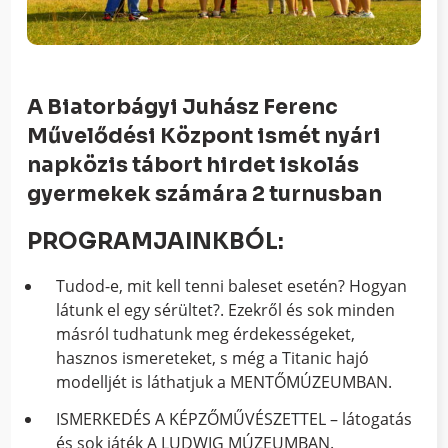
A Biatorbágyi Juhász Ferenc
Művelődési Központ ismét nyári
napközis tábort hirdet iskolás
gyermekek számára 2 turnusban
PROGRAMJAINKBÓL:
Tudod-e, mit kell tenni baleset esetén? Hogyan
látunk el egy sérültet?. Ezekről és sok minden
másról tudhatunk meg érdekességeket,
hasznos ismereteket, s még a Titanic hajó
modelljét is láthatjuk a MENTŐMÚZEUMBAN.
ISMERKEDÉS A KÉPZŐMŰVÉSZETTEL – látogatás
és sok játék A LUDWIG MÚZEUMBAN.