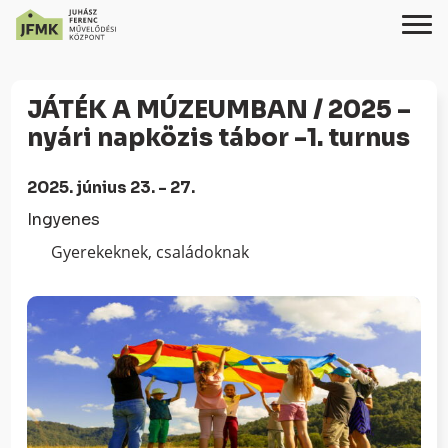
Skip
Ugrás
to
a
JÁTÉK A MÚZEUMBAN / 2025 –
Content
navigációhoz
nyári napközis tábor -1. turnus
2025. június 23. - 27.
Ingyenes
Gyerekeknek, családoknak