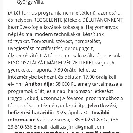
György Villa.
(A két turnus programja nem feltétlenül azonos.) …
és helyben REGGELENTE játékok, DÉLUTÁNONKÉNT
kézműves-foglalkozások sokasága. Hagyományos
népi és mai modern technikákkal készítünk
tárgyakat. Tervezünk szövést, nemezelést,
üvegfestést, textilfestést, decoupage-t,
ékszerkészítést. A táborban csak az általános iskola
ELSŐ OSZTÁLYÁT MÁR ELVÉGZETTEKET várjuk. A
gyerekeket naponta 7.30 órától lehet az
intézménybe behozni, és délután 17.00 óráig kell
elvinni.
A tábor díja:
58 000 Ft, amely tartalmazza a
programok díját, és a napi háromszori étkezést
(reggeli, ebéd, uzsonna) A fővárosi programokhoz a
táborozókat intézményünk szállítja.
Jelentkezési,
befizetési határidő:
2025. április 30.
További
információ:
Vadócz Zsuzsa, +36 30-251-8707, +36
23-310-636 E-mail: kiallitas.jfmk@gmail.com