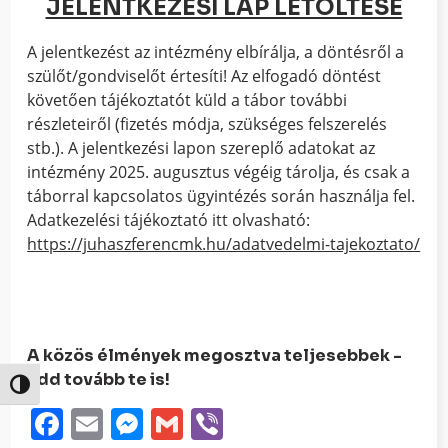
JELENTKEZÉSI LAP LETÖLTÉSE
A jelentkezést az intézmény elbírálja, a döntésről a
szülőt/gondviselőt értesíti! Az elfogadó döntést
követően tájékoztatót küld a tábor további
részleteiről (fizetés módja, szükséges felszerelés
stb.). A jelentkezési lapon szereplő adatokat az
intézmény 2025. augusztus végéig tárolja, és csak a
táborral kapcsolatos ügyintézés során használja fel.
Adatkezelési tájékoztató itt olvasható:
https://juhaszferencmk.hu/adatvedelmi-tajekoztato/
A közös élmények megosztva teljesebbek -
add tovább te is!
Nagy kontraszt váltása
Facebook
Email
Messenger
Gmail
Viber