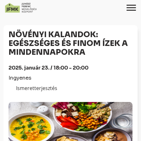
Skip
Ugrás
to
a
NÖVÉNYI KALANDOK:
Content
navigációhoz
EGÉSZSÉGES ÉS FINOM ÍZEK A
MINDENNAPOKRA
2025. január 23. / 18:00 - 20:00
Ingyenes
Ismeretterjesztés