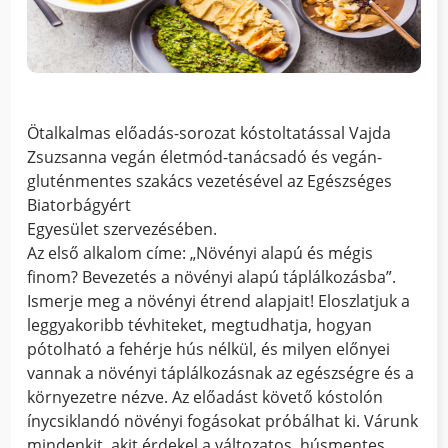
Ötalkalmas előadás-sorozat kóstoltatással Vajda
Zsuzsanna vegán életmód-tanácsadó és vegán-
gluténmentes szakács vezetésével az Egészséges
Biatorbágyért
Egyesület szervezésében.
Az első alkalom címe: „Növényi alapú és mégis
finom? Bevezetés a növényi alapú táplálkozásba”.
Ismerje meg a növényi étrend alapjait! Eloszlatjuk a
leggyakoribb tévhiteket, megtudhatja, hogyan
pótolható a fehérje hús nélkül, és milyen előnyei
vannak a növényi táplálkozásnak az egészségre és a
környezetre nézve. Az előadást követő kóstolón
ínycsiklandó növényi fogásokat próbálhat ki. Várunk
mindenkit, akit érdekel a változatos, húsmentes