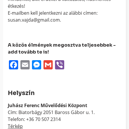
étkezés!
E-mailben kell jelentkezni az alábbi címen:
susan.vajda@gmail.com.
A közös élmények megosztva teljesebbek -
add tovább te is!
Facebook
Email
Messenger
Gmail
Viber
Helyszín
Juhász Ferenc Művelődési Központ
Cím: Biatorbágy 2051 Baross Gábor u. 1.
Telefon: +36 70 507 2314
Térkép