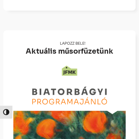
LAPOZZ BELE!
Aktuális műsorfüzetünk
Nagy kontraszt váltása